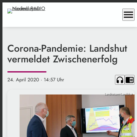
menu
Corona-Pandemie: Landshut
vermeldet Zwischenerfolg
headphones
chrome_reader_mode
24. April 2020
· 14:57 Uhr
Landratsamt Landshut