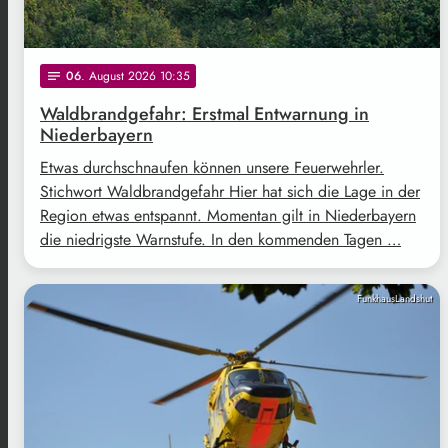
06
. August 2026 10:35
notes
Waldbrandgefahr: Erstmal Entwarnung in
Niederbayern
Etwas durchschnaufen können unsere Feuerwehrler.
Stichwort Waldbrandgefahr Hier hat sich die Lage in der
Region etwas entspannt. Momentan gilt in Niederbayern
die niedrigste Warnstufe. In den kommenden Tagen …
FunkhausLandshut