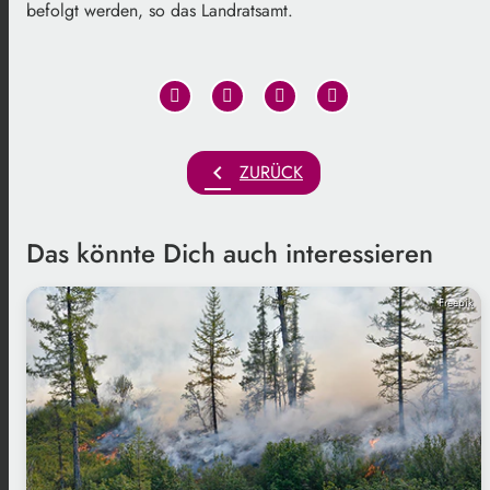
befolgt werden, so das Landratsamt.
chevron_left
ZURÜCK
Das könnte Dich auch interessieren
Freepik