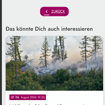
chevron_left
ZURÜCK
Das könnte Dich auch interessieren
Freepik
06
. August 2026 10:35
notes