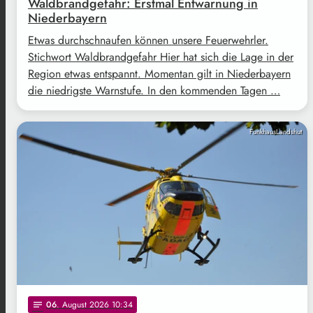
Waldbrandgefahr: Erstmal Entwarnung in
Niederbayern
Etwas durchschnaufen können unsere Feuerwehrler.
Stichwort Waldbrandgefahr Hier hat sich die Lage in der
Region etwas entspannt. Momentan gilt in Niederbayern
die niedrigste Warnstufe. In den kommenden Tagen …
FunkhausLandshut
06
. August 2026 10:34
notes