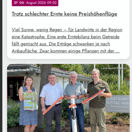
06
. August 2026 09:02
notes
Trotz schlechter Ernte keine Preishöhenflüge
Viel Sonne, wenig Regen – für Landwirte in der Region
eine Katastrophe. Eine erste Erntebilanz beim Getreide
fällt gemischt aus. Die Erträge schwanken je nach
Anbaufläche. Zwar kommen einige Pflanzen mit der …
Landratsamt Rottal-Inn