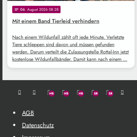
06
. August 2026 08:28
notes
Mit einem Band Tierleid verhindern
Nach einem Wildunfall zählt oft jede Minute. Verletzte
Tiere schleppen sind davon und müssen gefunden
werden. Darum verteilt die Zulassungstelle Rottal-Inn jetzt
kostenlose Wildunfallbänder. Damit kann nach einem …
AGB
Datenschutz