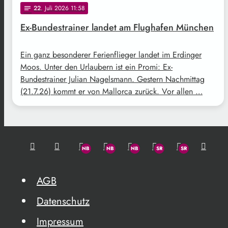
22
. Juli 2026 11:58
notes
Ex-Bundestrainer landet am Flughafen München
Ein ganz besonderer Ferienflieger landet im Erdinger
Moos. Unter den Urlaubern ist ein Promi: Ex-
Bundestrainer Julian Nagelsmann. Gestern Nachmittag
(21.7.26) kommt er von Mallorca zurück. Vor allen …
AGB
Datenschutz
Impressum