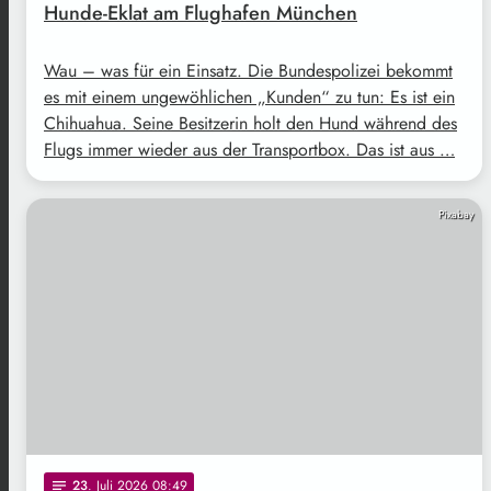
Hunde-Eklat am Flughafen München
Wau – was für ein Einsatz. Die Bundespolizei bekommt
es mit einem ungewöhlichen „Kunden“ zu tun: Es ist ein
Chihuahua. Seine Besitzerin holt den Hund während des
Flugs immer wieder aus der Transportbox. Das ist aus …
Pixabay
23
. Juli 2026 08:49
notes