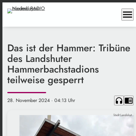
menu
Das ist der Hammer: Tribüne
des Landshuter
Hammerbachstadions
teilweise gesperrt
headphones
chrome_reader_mode
28. November 2024
· 04:13 Uhr
Stadt Landshut