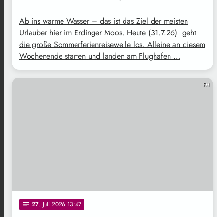
Ab ins warme Wasser – das ist das Ziel der meisten
Urlauber hier im Erdinger Moos. Heute (31.7.26) geht
die große Sommerferienreisewelle los. Alleine an diesem
Wochenende starten und landen am Flughafen …
FH
27
. Juli 2026 13:47
notes