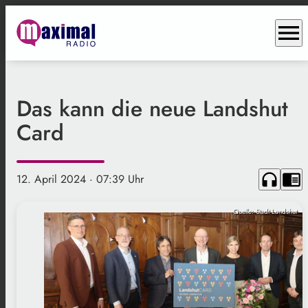
menu
Das kann die neue Landshut
Card
headphones
chrome_reader_mode
12. April 2024
· 07:39 Uhr
Quelle: Stadt Landshut