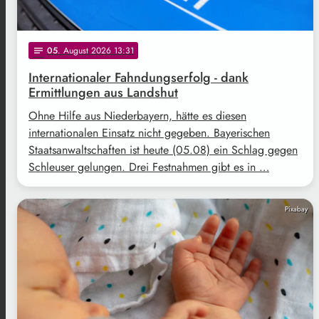
05
. August 2026 13:31
notes
Internationaler Fahndungserfolg - dank
Ermittlungen aus Landshut
Ohne Hilfe aus Niederbayern, hätte es diesen
internationalen Einsatz nicht gegeben. Bayerischen
Staatsanwaltschaften ist heute (05.08) ein Schlag gegen
Schleuser gelungen. Drei Festnahmen gibt es in …
Pixabay