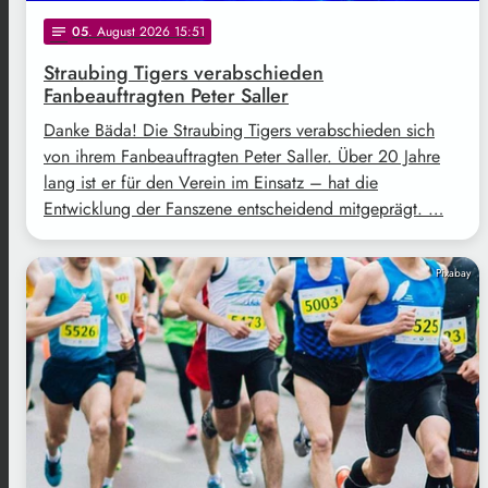
05
. August 2026 15:51
notes
Straubing Tigers verabschieden
Fanbeauftragten Peter Saller
Danke Bäda! Die Straubing Tigers verabschieden sich
von ihrem Fanbeauftragten Peter Saller. Über 20 Jahre
lang ist er für den Verein im Einsatz – hat die
Entwicklung der Fanszene entscheidend mitgeprägt. …
Pixabay