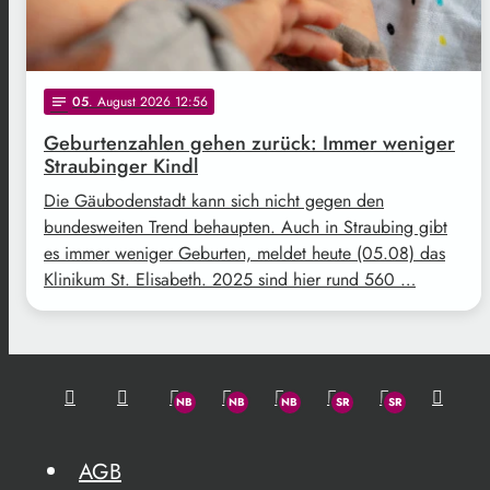
05
. August 2026 12:56
notes
Geburtenzahlen gehen zurück: Immer weniger
Straubinger Kindl
Die Gäubodenstadt kann sich nicht gegen den
bundesweiten Trend behaupten. Auch in Straubing gibt
es immer weniger Geburten, meldet heute (05.08) das
Klinikum St. Elisabeth. 2025 sind hier rund 560 …
AGB