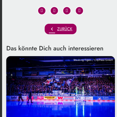
chevron_left
ZURÜCK
Das könnte Dich auch interessieren
Straubing Tigers / City-Press GmbH