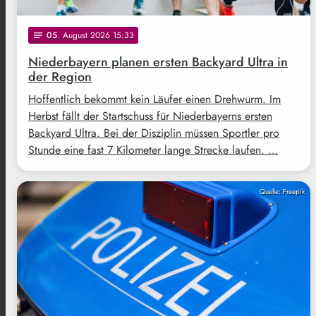
05
. August 2026 15:33
notes
Niederbayern planen ersten Backyard Ultra in
der Region
Hoffentlich bekommt kein Läufer einen Drehwurm. Im
Herbst fällt der Startschuss für Niederbayerns ersten
Backyard Ultra. Bei der Disziplin müssen Sportler pro
Stunde eine fast 7 Kilometer lange Strecke laufen. …
Quelle: Freepik