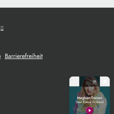
e
Barrierefreiheit
expand_more
manage_search
library_music
Meghan Trainor
Dear Future Husband
play_arrow