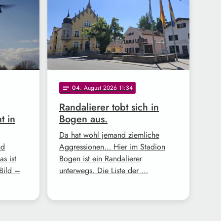
04
. August 2026 11:34
notes
Randalierer tobt sich in
t in
Bogen aus.
Da hat wohl jemand ziemliche
nd
Aggressionen… Hier im Stadion
s ist
Bogen ist ein Randalierer
Bild –
unterwegs. Die Liste der …