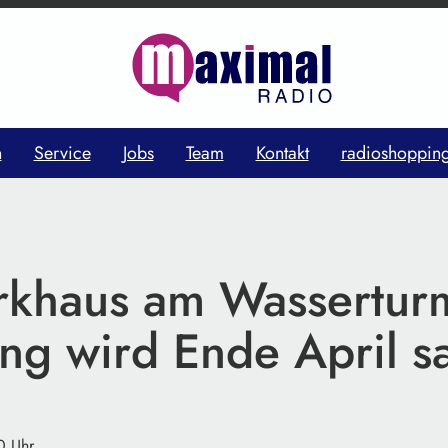
n
Service
Jobs
Team
Kontakt
radioshoppin
rkhaus am Wassertur
ng wird Ende April sa
0 Uhr