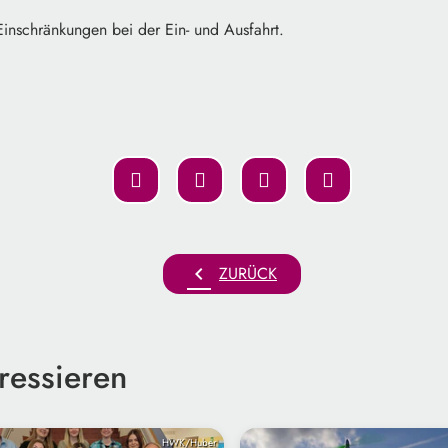
Einschränkungen bei der Ein- und Ausfahrt.
chevron_left
ZURÜCK
ressieren
HWK/Huber