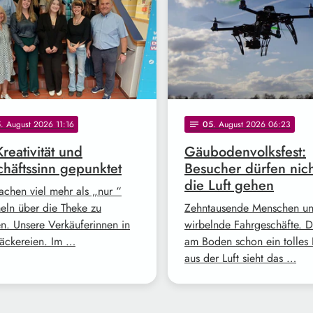
5
. August 2026 11:16
05
. August 2026 06:23
notes
Kreativität und
Gäubodenvolksfest:
häftssinn gepunktet
Besucher dürfen nich
die Luft gehen
achen viel mehr als „nur “
ln über die Theke zu
Zehntausende Menschen u
en. Unsere Verkäuferinnen in
wirbelnde Fahrgeschäfte. Da
äckereien. Im …
am Boden schon ein tolles 
aus der Luft sieht das …