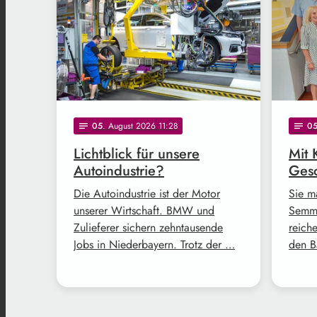
05
. August 2026 11:28
0
notes
notes
Lichtblick für unsere
Mit 
Autoindustrie?
Gesc
Die Autoindustrie ist der Motor
Sie m
unserer Wirtschaft. BMW und
Semme
Zulieferer sichern zehntausende
reich
Jobs in Niederbayern. Trotz der …
den B