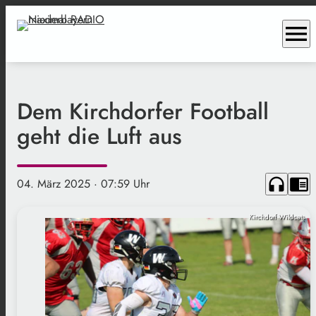
menu
Dem Kirchdorfer Football
geht die Luft aus
headphones
chrome_reader_mode
04. März 2025
· 07:59 Uhr
Kirchdorf Wildcats