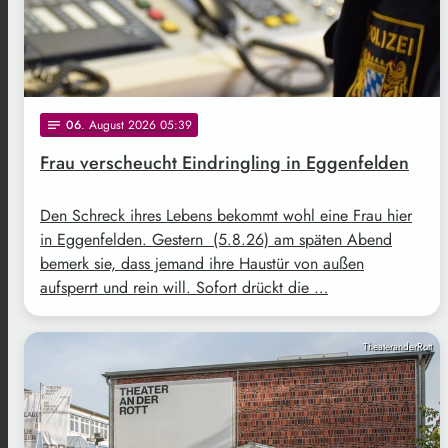
06
. August 2026 05:39
notes
Frau verscheucht Eindringling in Eggenfelden
Den Schreck ihres Lebens bekommt wohl eine Frau hier
in Eggenfelden. Gestern (5.8.26) am späten Abend
bemerk sie, dass jemand ihre Haustür von außen
aufsperrt und rein will. Sofort drückt die …
TheateranderRott