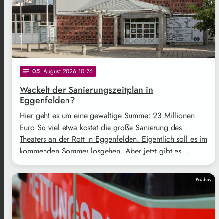
05
. August 2026 10:26
notes
Wackelt der Sanierungszeitplan in
Eggenfelden?
Hier geht es um eine gewaltige Summe: 23 Millionen
Euro So viel etwa kostet die große Sanierung des
Theaters an der Rott in Eggenfelden. Eigentlich soll es im
kommenden Sommer losgehen. Aber jetzt gibt es …
Pixabay