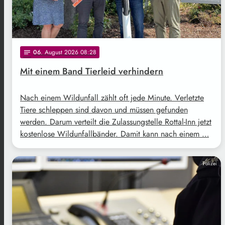
06
. August 2026 08:28
notes
Mit einem Band Tierleid verhindern
Nach einem Wildunfall zählt oft jede Minute. Verletzte
Tiere schleppen sind davon und müssen gefunden
werden. Darum verteilt die Zulassungstelle Rottal-Inn jetzt
kostenlose Wildunfallbänder. Damit kann nach einem …
Polizei