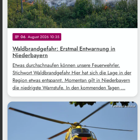
06
. August 2026 10:35
notes
Waldbrandgefahr: Erstmal Entwarnung in
Niederbayern
Etwas durchschnaufen können unsere Feuerwehrler.
Stichwort Waldbrandgefahr Hier hat sich die Lage in der
Region etwas entspannt. Momentan gilt in Niederbayern
die niedrigste Warnstufe. In den kommenden Tagen …
FunkhausLandshut