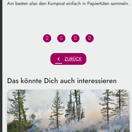
Am besten also den Kompost einfach in Papiertüten sammeln.
chevron_left
ZURÜCK
Das könnte Dich auch interessieren
Freepik