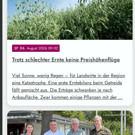
06
. August 2026 09:02
notes
Trotz schlechter Ernte keine Preishöhenflüge
Viel Sonne, wenig Regen – für Landwirte in der Region
eine Katastrophe. Eine erste Erntebilanz beim Getreide
fällt gemischt aus. Die Erträge schwanken je nach
Anbaufläche. Zwar kommen einige Pflanzen mit der …
Landratsamt Rottal-Inn