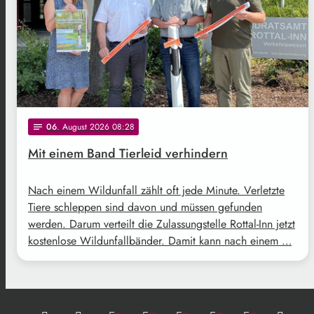
06
. August 2026 08:28
notes
Mit einem Band Tierleid verhindern
Nach einem Wildunfall zählt oft jede Minute. Verletzte
Tiere schleppen sind davon und müssen gefunden
werden. Darum verteilt die Zulassungstelle Rottal-Inn jetzt
kostenlose Wildunfallbänder. Damit kann nach einem …