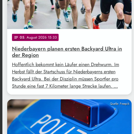
05
. August 2026 15:33
notes
Niederbayern planen ersten Backyard Ultra in
der Region
Hoffentlich bekommt kein Läufer einen Drehwurm. Im
Herbst fällt der Startschuss für Niederbayerns ersten
Backyard Ultra. Bei der Disziplin müssen Sportler pro
Stunde eine fast 7 Kilometer lange Strecke laufen. …
Quelle: Freepik