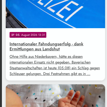
05
. August 2026 13:31
notes
Internationaler Fahndungserfolg - dank
Ermittlungen aus Landshut
Ohne Hilfe aus Niederbayern, hätte es diesen
internationalen Einsatz nicht gegeben. Bayerischen
Staatsanwaltschaften ist heute (05.08) ein Schlag gegen
Schleuser gelungen. Drei Festnahmen gibt es in …
Pixabay