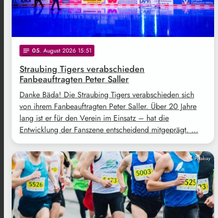
05
. August 2026 15:51
notes
Straubing Tigers verabschieden
Fanbeauftragten Peter Saller
Danke Bäda! Die Straubing Tigers verabschieden sich
von ihrem Fanbeauftragten Peter Saller. Über 20 Jahre
lang ist er für den Verein im Einsatz – hat die
Entwicklung der Fanszene entscheidend mitgeprägt. …
Pixabay