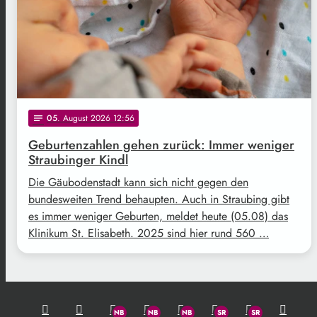
05
. August 2026 12:56
notes
Geburtenzahlen gehen zurück: Immer weniger
Straubinger Kindl
Die Gäubodenstadt kann sich nicht gegen den
bundesweiten Trend behaupten. Auch in Straubing gibt
es immer weniger Geburten, meldet heute (05.08) das
Klinikum St. Elisabeth. 2025 sind hier rund 560 …