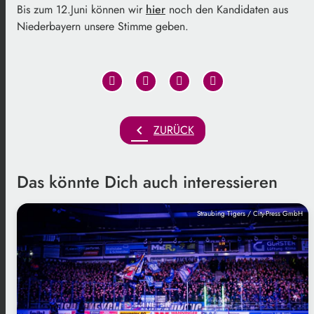
Bis zum 12.Juni können wir
hier
noch den Kandidaten aus
Niederbayern unsere Stimme geben.
chevron_left
ZURÜCK
Das könnte Dich auch interessieren
Straubing Tigers / City-Press GmbH