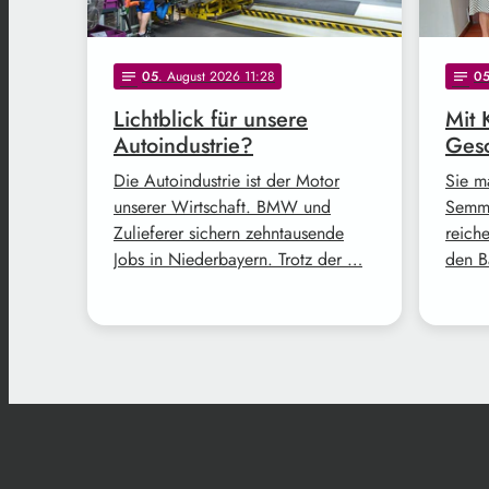
05
. August 2026 11:28
0
notes
notes
Lichtblick für unsere
Mit 
Autoindustrie?
Gesc
Die Autoindustrie ist der Motor
Sie m
unserer Wirtschaft. BMW und
Semme
Zulieferer sichern zehntausende
reich
Jobs in Niederbayern. Trotz der …
den B