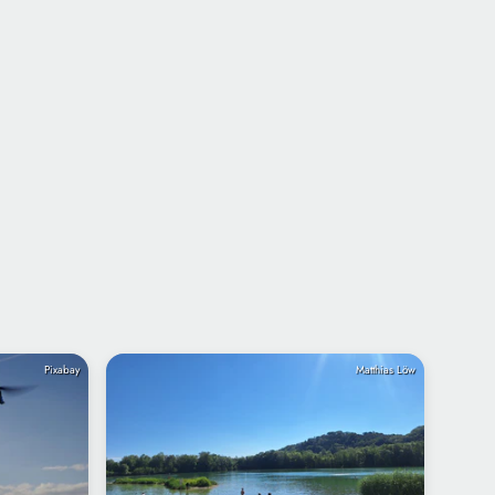
Pixabay
Matthias Löw