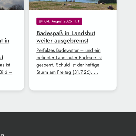
04
. August 2026 11:11
notes
Badespaß in Landshut
t in
weiter ausgebremst
Perfektes Badewetter – und ein
nd
beliebter Landshuter Badesee ist
s ist
gesperrt. Schuld ist der heftige
Bild –
Sturm am Freitag (31.7.26). …