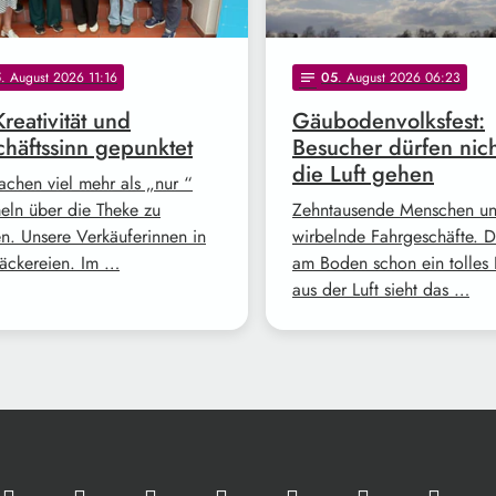
5
. August 2026 11:16
05
. August 2026 06:23
notes
Kreativität und
Gäubodenvolksfest:
häftssinn gepunktet
Besucher dürfen nich
die Luft gehen
achen viel mehr als „nur “
ln über die Theke zu
Zehntausende Menschen u
en. Unsere Verkäuferinnen in
wirbelnde Fahrgeschäfte. Da
äckereien. Im …
am Boden schon ein tolles 
aus der Luft sieht das …