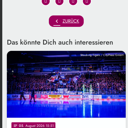
chevron_left
ZURÜCK
Das könnte Dich auch interessieren
Straubing Tigers / City-Press GmbH
05
. August 2026 15:51
notes