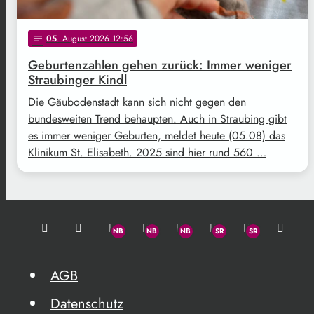
05
. August 2026 12:56
notes
Geburtenzahlen gehen zurück: Immer weniger
Straubinger Kindl
Die Gäubodenstadt kann sich nicht gegen den
bundesweiten Trend behaupten. Auch in Straubing gibt
es immer weniger Geburten, meldet heute (05.08) das
Klinikum St. Elisabeth. 2025 sind hier rund 560 …
AGB
Datenschutz