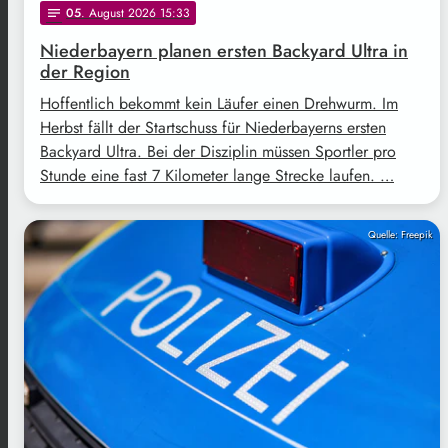
05
. August 2026 15:33
notes
Niederbayern planen ersten Backyard Ultra in
der Region
Hoffentlich bekommt kein Läufer einen Drehwurm. Im
Herbst fällt der Startschuss für Niederbayerns ersten
Backyard Ultra. Bei der Disziplin müssen Sportler pro
Stunde eine fast 7 Kilometer lange Strecke laufen. …
Quelle: Freepik