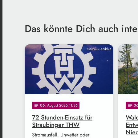
Das könnte Dich auch inte
Funkhaus Landshut
06
. August 2026 11:36
0
notes
notes
72 Stunden-Einsatz für
Wald
Straubinger THW
Entw
Nie
Stromausfall, Unwetter oder