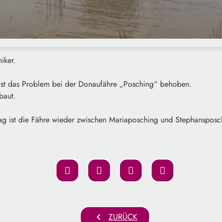
iker.
 ist das Problem bei der Donaufähre „Posching“ behoben.
ebaut.
g ist die Fähre wieder zwischen Mariaposching und Stephansposc
chevron_left
ZURÜCK