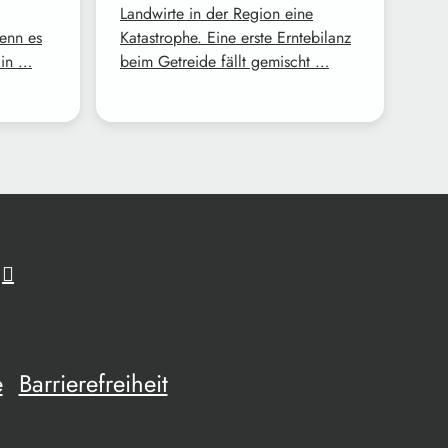
Landwirte in der Region eine
enn es
Katastrophe. Eine erste Erntebilanz
Ein …
beim Getreide fällt gemischt …
e
Barrierefreiheit