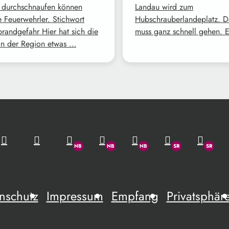
 durchschnaufen können
Landau wird zum
e Feuerwehrler. Stichwort
Hubschrauberlandeplatz. D
randgefahr Hier hat sich die
muss ganz schnell gehen. 
in der Region etwas …
nschutz
Impressum
Empfang
Privatsphär