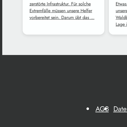
zerstörte Infrastruktur. Für solche
Etwas
Extremfälle müssen unsere Helfer
unser
vorbereitet sein. Darum übt das …
Waldb
Lage 
AGB
Date