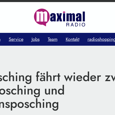
n
Service
Jobs
Team
Kontakt
radioshoppin
sching fährt wieder z
osching und
nsposching