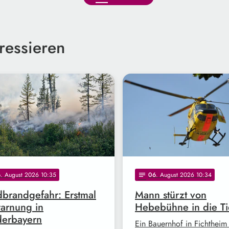
ressieren
Freepik
6
. August 2026 10:35
06
. August 2026 10:34
notes
brandgefahr: Erstmal
Mann stürzt von
arnung in
Hebebühne in die Ti
derbayern
Ein Bauernhof in Fichtheim