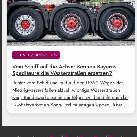
06
. August 2026 17:52
notes
Vom Schiff auf die Achse: Können Bayerns
Spediteure die Wasserstraßen ersetzen?
Runter vom Schiff und rauf auf den LKW? Wegen des
Niedrigwassers fallen aktuell wichtige Wasserstraßen
weg. Bundesverkehrsminister Bilger will handeln und das
Lkw-Fahrverbot an Sonn- und Feiertagen kippen. Aber …