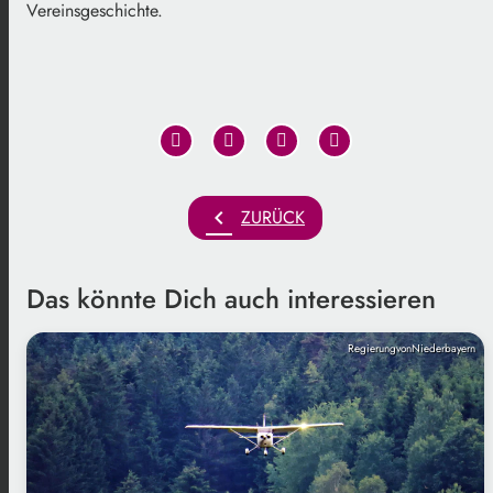
Vereinsgeschichte.
chevron_left
ZURÜCK
Das könnte Dich auch interessieren
RegierungvonNiederbayern