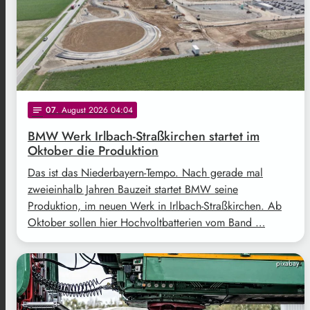
07
. August 2026 04:04
notes
BMW Werk Irlbach-Straßkirchen startet im
Oktober die Produktion
Das ist das Niederbayern-Tempo. Nach gerade mal
zweieinhalb Jahren Bauzeit startet BMW seine
Produktion, im neuen Werk in Irlbach-Straßkirchen. Ab
Oktober sollen hier Hochvoltbatterien vom Band …
pixabay