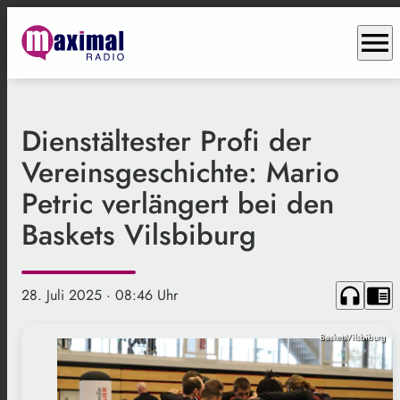
menu
Dienstältester Profi der
Vereinsgeschichte: Mario
Petric verlängert bei den
Baskets Vilsbiburg
headphones
chrome_reader_mode
28. Juli 2025
· 08:46 Uhr
BasketsVilsbiburg