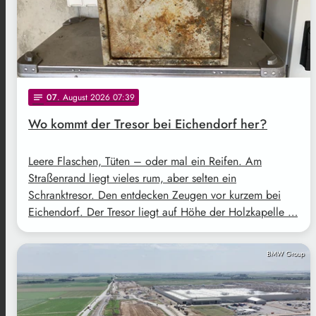
07
. August 2026 07:39
notes
Wo kommt der Tresor bei Eichendorf her?
Leere Flaschen, Tüten – oder mal ein Reifen. Am
Straßenrand liegt vieles rum, aber selten ein
Schranktresor. Den entdecken Zeugen vor kurzem bei
Eichendorf. Der Tresor liegt auf Höhe der Holzkapelle …
BMW Group