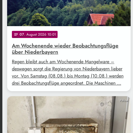
07
. August 2026 10:01
notes
Am Wochenende wieder Beobachtungsflüge
über Niederbayern
Regen bleibt auch am Wochenende Mangelware –
deswegen sorgt die Regierung von Niederbayern lieber
vor. Von Samstag (08.08.) bis Montag (10.08.) werden
drei Beobachtungsflüge angeordnet. Die Maschinen …
Polizei