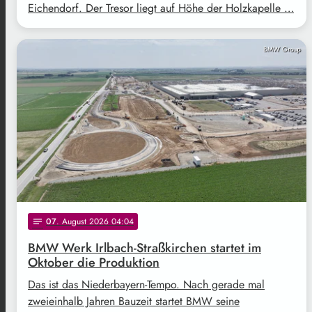
Eichendorf. Der Tresor liegt auf Höhe der Holzkapelle …
BMW Group
07
. August 2026 04:04
notes
BMW Werk Irlbach-Straßkirchen startet im
Oktober die Produktion
Das ist das Niederbayern-Tempo. Nach gerade mal
zweieinhalb Jahren Bauzeit startet BMW seine