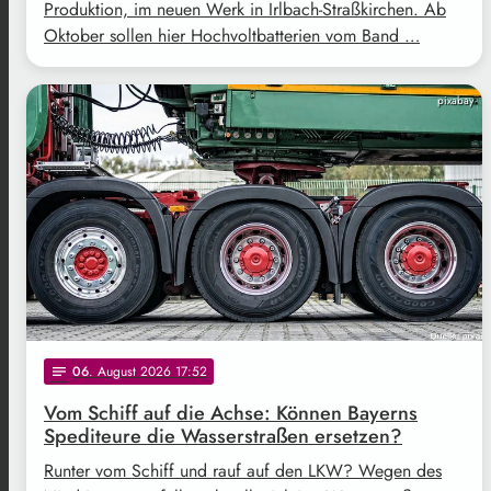
Produktion, im neuen Werk in Irlbach-Straßkirchen. Ab
Oktober sollen hier Hochvoltbatterien vom Band …
pixabay
06
. August 2026 17:52
notes
Vom Schiff auf die Achse: Können Bayerns
Spediteure die Wasserstraßen ersetzen?
Runter vom Schiff und rauf auf den LKW? Wegen des