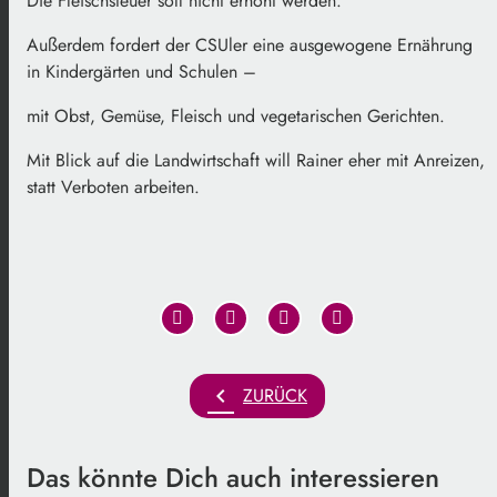
Die Fleischsteuer soll nicht erhöht werden.
Außerdem fordert der CSUler eine ausgewogene Ernährung
in Kindergärten und Schulen –
mit Obst, Gemüse, Fleisch und vegetarischen Gerichten.
Mit Blick auf die Landwirtschaft will Rainer eher mit Anreizen,
statt Verboten arbeiten.
chevron_left
ZURÜCK
Das könnte Dich auch interessieren