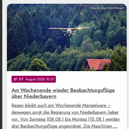
RegierungvonNiederbayern
07
. August 2026 10:01
notes
Am Wochenende wieder Beobachtungsflüge
über Niederbayern
Regen bleibt auch am Wochenende Mangelware –
deswegen sorgt die Regierung von Niederbayern lieber
vor. Von Samstag (08.08.) bis Montag (10.08.) werden
drei Beobachtungsflüge angeordnet. Die Maschinen …