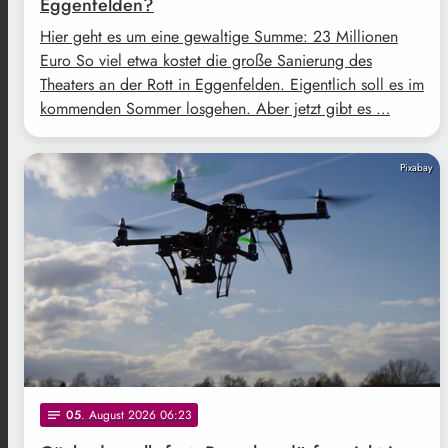
Eggenfelden?
Hier geht es um eine gewaltige Summe: 23 Millionen
Euro So viel etwa kostet die große Sanierung des
Theaters an der Rott in Eggenfelden. Eigentlich soll es im
kommenden Sommer losgehen. Aber jetzt gibt es …
Pixabay
05
. August 2026 06:23
notes