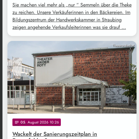
Sie machen viel mehr als „nur “ Semmeln über die Theke
zu reichen. Unsere Verkäuferinnen in den Bäckereien. Im
Bildungszentrum der Handwerkskammer in Straubing
zeigen angehende Verkaufsleiterinnen was sie drauf …
TheateranderRott
05
. August 2026 10:26
notes
Wackelt der Sanierungszeitplan in