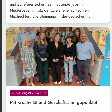
und Zulieferer sichern zehntausende Jobs in
Niederbayern. Trotz der zuletzt eher schlechten
Nachrichten: Die Stimmung in der deutschen …
HWK/Huber
05
. August 2026 11:16
notes
Mit Kreativität und Geschäftssinn gepunktet