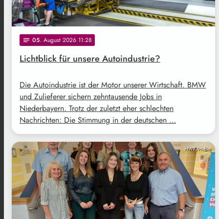
05
. August 2026 11:28
notes
Lichtblick für unsere Autoindustrie?
Die Autoindustrie ist der Motor unserer Wirtschaft. BMW
und Zulieferer sichern zehntausende Jobs in
Niederbayern. Trotz der zuletzt eher schlechten
Nachrichten: Die Stimmung in der deutschen …
HWK/Huber