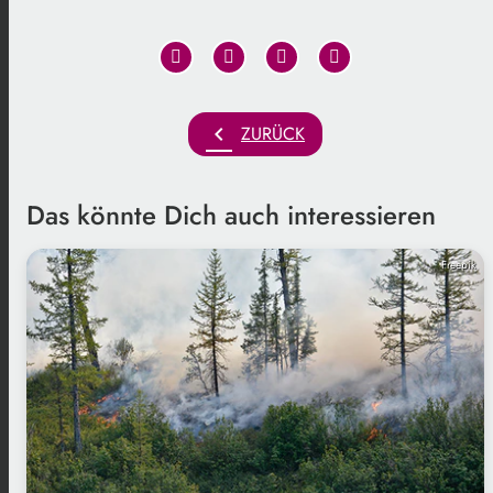
chevron_left
ZURÜCK
Das könnte Dich auch interessieren
Freepik