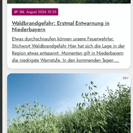
06
. August 2026 10:35
notes
Waldbrandgefahr: Erstmal Entwarnung in
Niederbayern
Etwas durchschnaufen können unsere Feuerwehrler.
Stichwort Waldbrandgefahr Hier hat sich die Lage in der
Region etwas entspannt. Momentan gilt in Niederbayern
die niedrigste Warnstufe. In den kommenden Tagen …
BBV