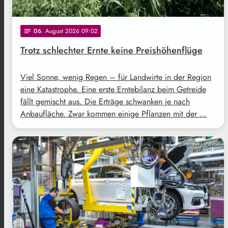
06
. August 2026 09:02
notes
Trotz schlechter Ernte keine Preishöhenflüge
Viel Sonne, wenig Regen – für Landwirte in der Region
eine Katastrophe. Eine erste Erntebilanz beim Getreide
fällt gemischt aus. Die Erträge schwanken je nach
Anbaufläche. Zwar kommen einige Pflanzen mit der …
Funkhaus Landshut