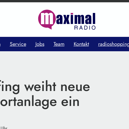
n
Service
Jobs
Team
Kontakt
radioshoppin
fing weiht neue
ortanlage ein
 Uhr