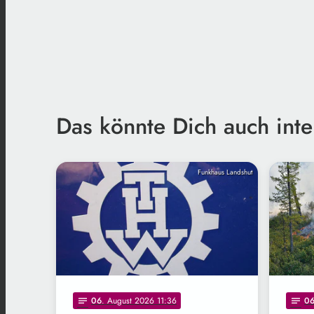
Das könnte Dich auch inte
Funkhaus Landshut
06
. August 2026 11:36
0
notes
notes