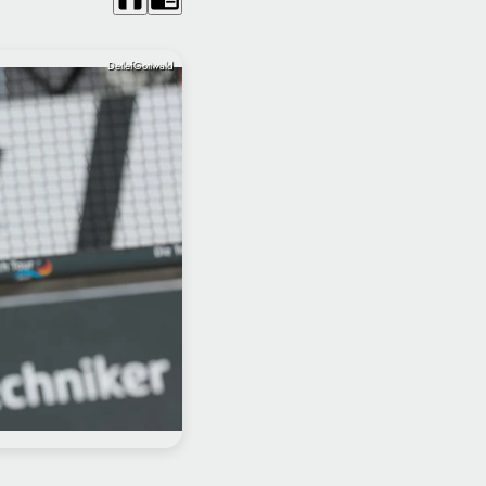
DetlefGottwald