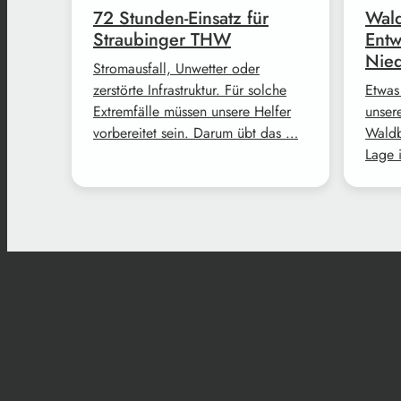
72 Stunden-Einsatz für
Wald
Straubinger THW
Entw
Nie
Stromausfall, Unwetter oder
zerstörte Infrastruktur. Für solche
Etwas
Extremfälle müssen unsere Helfer
unser
vorbereitet sein. Darum übt das …
Waldb
Lage 