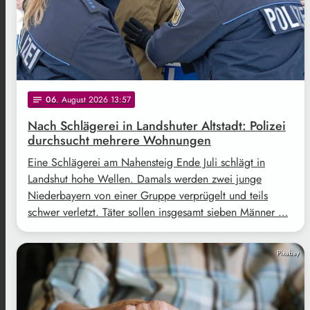
06
. August 2026 13:57
notes
Nach Schlägerei in Landshuter Altstadt: Polizei
durchsucht mehrere Wohnungen
Eine Schlägerei am Nahensteig Ende Juli schlägt in
Landshut hohe Wellen. Damals werden zwei junge
Niederbayern von einer Gruppe verprügelt und teils
schwer verletzt. Täter sollen insgesamt sieben Männer …
Pixabay