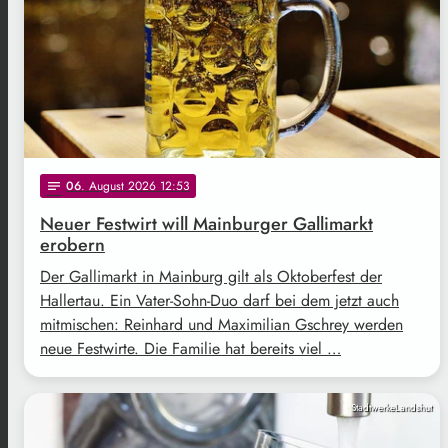
06
. August 2026 12:53
notes
Neuer Festwirt will Mainburger Gallimarkt
erobern
Der Gallimarkt in Mainburg gilt als Oktoberfest der
Hallertau. Ein Vater-Sohn-Duo darf bei dem jetzt auch
mitmischen: Reinhard und Maximilian Gschrey werden
neue Festwirte. Die Familie hat bereits viel …
StadtwerkeLandshut