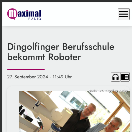
menu
Dingolfinger Berufsschule
bekommt Roboter
headphones
chrome_reader_mode
27. September 2024
· 11:49 Uhr
Quelle: LRA Dingolfing-Landau