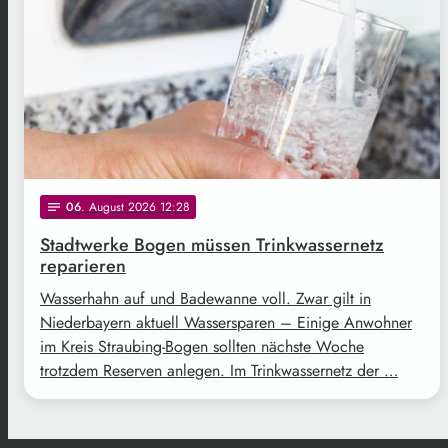
06
. August 2026 12:28
notes
Stadtwerke Bogen müssen Trinkwassernetz
reparieren
Wasserhahn auf und Badewanne voll. Zwar gilt in
Niederbayern aktuell Wassersparen – Einige Anwohner
im Kreis Straubing-Bogen sollten nächste Woche
trotzdem Reserven anlegen. Im Trinkwassernetz der …