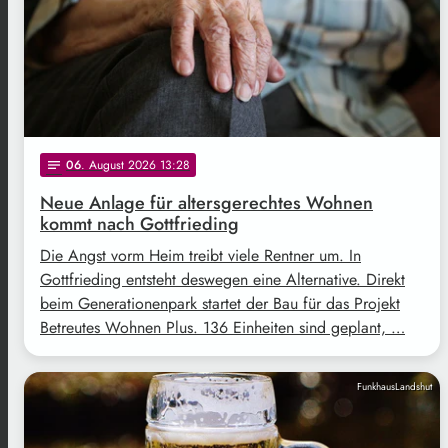
06
. August 2026 13:28
notes
Neue Anlage für altersgerechtes Wohnen
kommt nach Gottfrieding
Die Angst vorm Heim treibt viele Rentner um. In
Gottfrieding entsteht deswegen eine Alternative. Direkt
beim Generationenpark startet der Bau für das Projekt
Betreutes Wohnen Plus. 136 Einheiten sind geplant, …
FunkhausLandshut