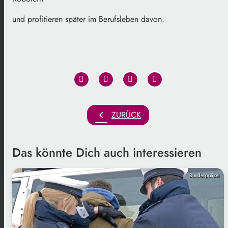
und profitieren später im Berufsleben davon.
chevron_left
ZURÜCK
Das könnte Dich auch interessieren
Bundespolizei