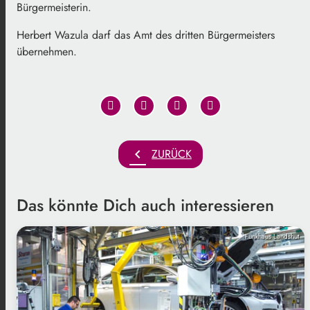
Bürgermeisterin.
Herbert Wazula darf das Amt des dritten Bürgermeisters
übernehmen.
chevron_left
ZURÜCK
Das könnte Dich auch interessieren
Funkhaus Landshut