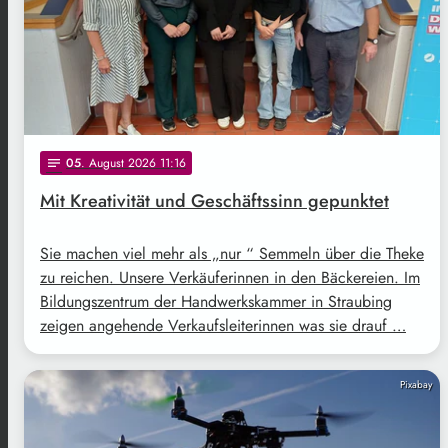
05
. August 2026 11:16
notes
Mit Kreativität und Geschäftssinn gepunktet
Sie machen viel mehr als „nur “ Semmeln über die Theke
zu reichen. Unsere Verkäuferinnen in den Bäckereien. Im
Bildungszentrum der Handwerkskammer in Straubing
zeigen angehende Verkaufsleiterinnen was sie drauf …
Pixabay