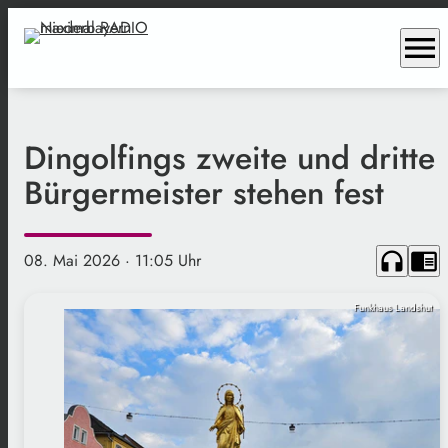
menu
Dingolfings zweite und dritte
Bürgermeister stehen fest
headphones
chrome_reader_mode
08. Mai 2026
· 11:05 Uhr
Funkhaus Landshut