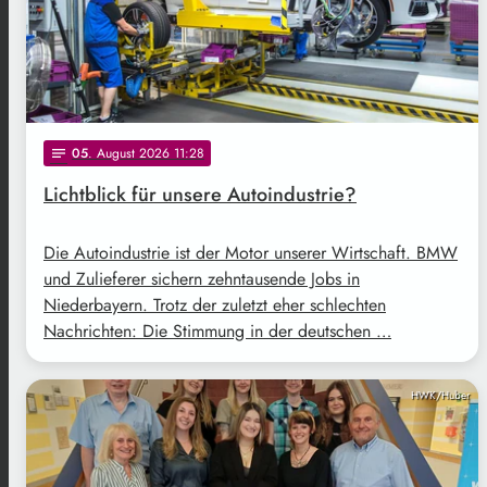
05
. August 2026 11:28
notes
Lichtblick für unsere Autoindustrie?
Die Autoindustrie ist der Motor unserer Wirtschaft. BMW
und Zulieferer sichern zehntausende Jobs in
Niederbayern. Trotz der zuletzt eher schlechten
Nachrichten: Die Stimmung in der deutschen …
HWK/Huber