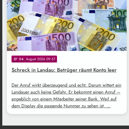
04
. August 2026 09:57
notes
Schreck in Landau: Betrüger räumt Konto leer
Der Anruf wirkt überzeugend und echt. Darum wittert ein
Landauer auch keine Gefahr. Er bekommt einen Anruf –
angeblich von einem Mitarbeiter seiner Bank. Weil auf
dem Display die passende Nummer zu sehen ist, …