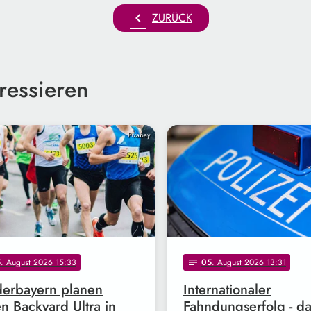
chevron_left
ZURÜCK
ressieren
Pixabay
5
. August 2026 15:33
05
. August 2026 13:31
notes
erbayern planen
Internationaler
en Backyard Ultra in
Fahndungserfolg - d