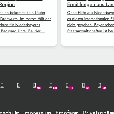
Region
Ermittlungen aus Lan
ntlich bekommt kein Läufer
Ohne Hilfe aus Niederbayer
 Drehwurm. Im Herbst fällt der
es diesen internationalen Ei
schuss für Niederbayerns
nicht gegeben. Bayerische
n Backyard Ultra. Bei der …
Staatsanwaltschaften ist he
nschutz
Impressum
Empfang
Privatsphär