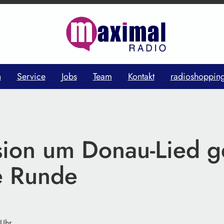
n
Service
Jobs
Team
Kontakt
radioshoppin
sion um Donau-Lied g
e Runde
 Uhr