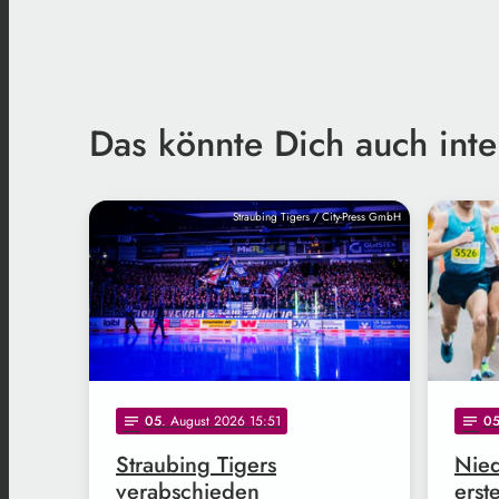
Das könnte Dich auch inte
Straubing Tigers / City-Press GmbH
05
. August 2026 15:51
0
notes
notes
Straubing Tigers
Nied
verabschieden
erst