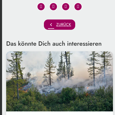
chevron_left
ZURÜCK
Das könnte Dich auch interessieren
Freepik