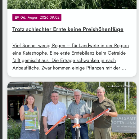
06
. August 2026 09:02
notes
Trotz schlechter Ernte keine Preishöhenflüge
Viel Sonne, wenig Regen – für Landwirte in der Region
eine Katastrophe. Eine erste Erntebilanz beim Getreide
fällt gemischt aus. Die Erträge schwanken je nach
Anbaufläche. Zwar kommen einige Pflanzen mit der …
Landratsamt Rottal-Inn