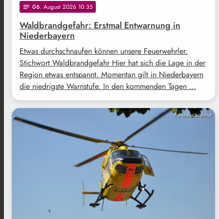
06
. August 2026 10:35
notes
Waldbrandgefahr: Erstmal Entwarnung in
Niederbayern
Etwas durchschnaufen können unsere Feuerwehrler.
Stichwort Waldbrandgefahr Hier hat sich die Lage in der
Region etwas entspannt. Momentan gilt in Niederbayern
die niedrigste Warnstufe. In den kommenden Tagen …
FunkhausLandshut