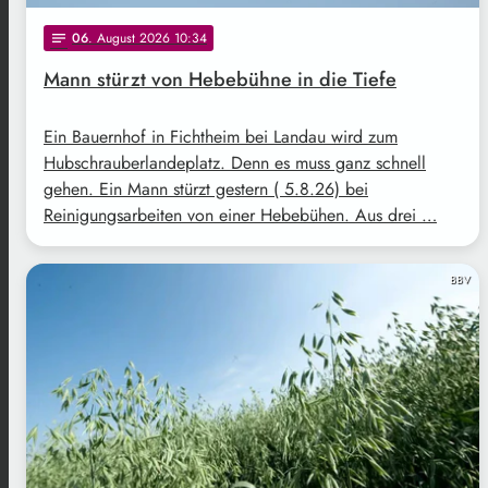
06
. August 2026 10:34
notes
Mann stürzt von Hebebühne in die Tiefe
Ein Bauernhof in Fichtheim bei Landau wird zum
Hubschrauberlandeplatz. Denn es muss ganz schnell
gehen. Ein Mann stürzt gestern ( 5.8.26) bei
Reinigungsarbeiten von einer Hebebühen. Aus drei …
BBV