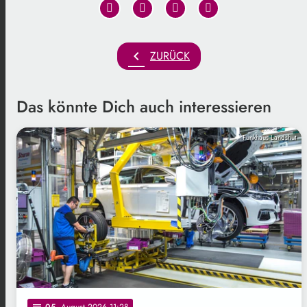
chevron_left
ZURÜCK
Das könnte Dich auch interessieren
Funkhaus Landshut
05
. August 2026 11:28
notes