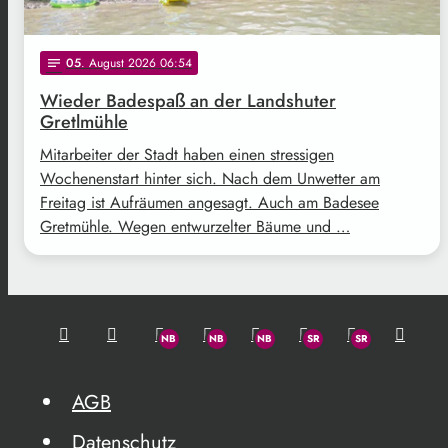
05
. August 2026 06:54
notes
Wieder Badespaß an der Landshuter
Gretlmühle
Mitarbeiter der Stadt haben einen stressigen
Wochenenstart hinter sich. Nach dem Unwetter am
Freitag ist Aufräumen angesagt. Auch am Badesee
Gretmühle. Wegen entwurzelter Bäume und …
AGB
Datenschutz