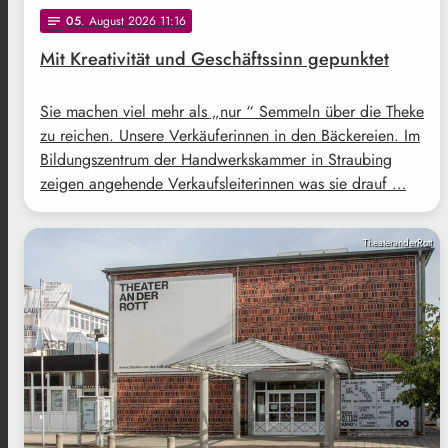
05
. August 2026 11:16
notes
Mit Kreativität und Geschäftssinn gepunktet
Sie machen viel mehr als „nur “ Semmeln über die Theke
zu reichen. Unsere Verkäuferinnen in den Bäckereien. Im
Bildungszentrum der Handwerkskammer in Straubing
zeigen angehende Verkaufsleiterinnen was sie drauf …
TheateranderRott