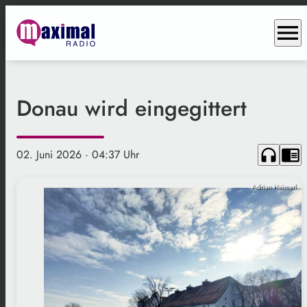
menu
Donau wird eingegittert
headphones
chrome_reader_mode
02. Juni 2026
· 04:37 Uhr
Adrian Heimerl