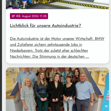
05
. August 2026 11:28
notes
Lichtblick für unsere Autoindustrie?
Die Autoindustrie ist der Motor unserer Wirtschaft. BMW
und Zulieferer sichern zehntausende Jobs in
Niederbayern. Trotz der zuletzt eher schlechten
Nachrichten: Die Stimmung in der deutschen …
HWK/Huber