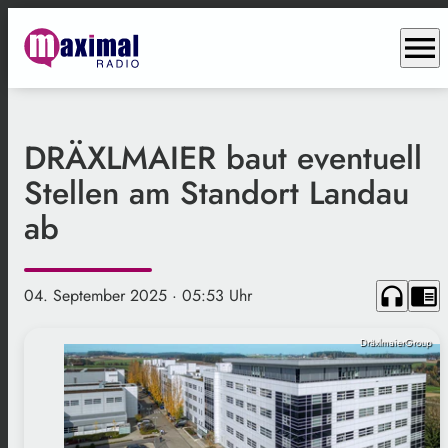
menu
DRÄXLMAIER baut eventuell
Stellen am Standort Landau
ab
headphones
chrome_reader_mode
04. September 2025
· 05:53 Uhr
DräxlmaierGroup