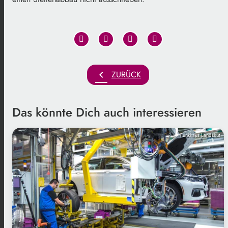
chevron_left
ZURÜCK
Das könnte Dich auch interessieren
Funkhaus Landshut