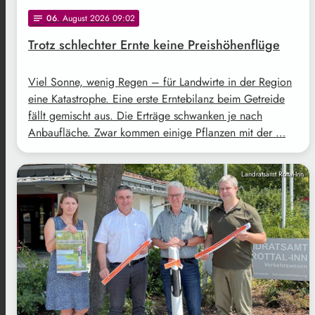
06
. August 2026 09:02
notes
Trotz schlechter Ernte keine Preishöhenflüge
Viel Sonne, wenig Regen – für Landwirte in der Region
eine Katastrophe. Eine erste Erntebilanz beim Getreide
fällt gemischt aus. Die Erträge schwanken je nach
Anbaufläche. Zwar kommen einige Pflanzen mit der …
Landratsamt Rottal-Inn