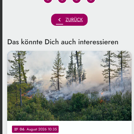
chevron_left
ZURÜCK
Das könnte Dich auch interessieren
Freepik
06
. August 2026 10:35
notes