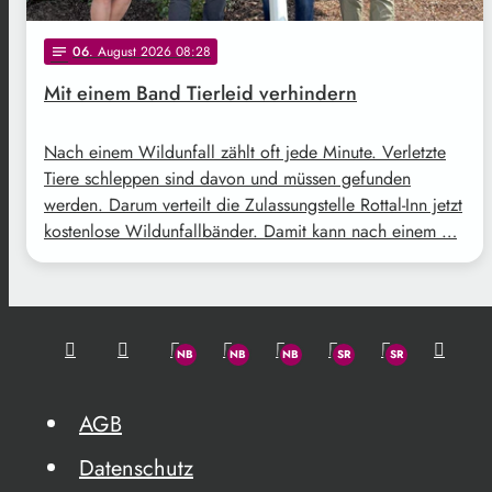
06
. August 2026 08:28
notes
Mit einem Band Tierleid verhindern
Nach einem Wildunfall zählt oft jede Minute. Verletzte
Tiere schleppen sind davon und müssen gefunden
werden. Darum verteilt die Zulassungstelle Rottal-Inn jetzt
kostenlose Wildunfallbänder. Damit kann nach einem …
AGB
Datenschutz