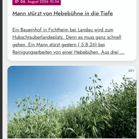
06
. August 2026 10:34
notes
Mann stürzt von Hebebühne in die Tiefe
Ein Bauernhof in Fichtheim bei Landau wird zum
Hubschrauberlandeplatz. Denn es muss ganz schnell
gehen. Ein Mann stürzt gestern ( 5.8.26) bei
Reinigungsarbeiten von einer Hebebühen. Aus drei …
BBV