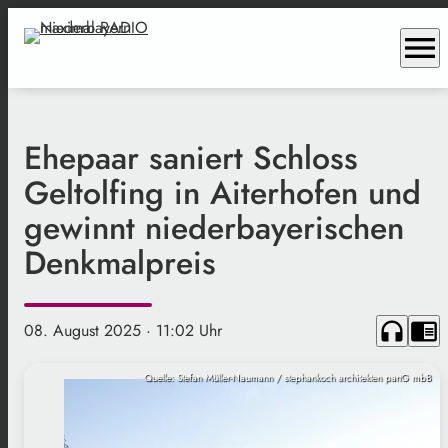
menu
Ehepaar saniert Schloss
Geltolfing in Aiterhofen und
gewinnt niederbayerischen
Denkmalpreis
headphones
chrome_reader_mode
08. August 2025
· 11:02 Uhr
Quelle: Stefan Müller-Naumann / stephankoch architekten partG mbB