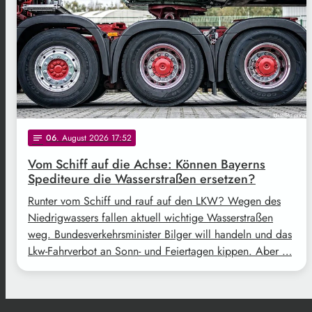
06
. August 2026 17:52
notes
Vom Schiff auf die Achse: Können Bayerns
Spediteure die Wasserstraßen ersetzen?
Runter vom Schiff und rauf auf den LKW? Wegen des
Niedrigwassers fallen aktuell wichtige Wasserstraßen
weg. Bundesverkehrsminister Bilger will handeln und das
Lkw-Fahrverbot an Sonn- und Feiertagen kippen. Aber …