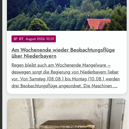
07
. August 2026 10:01
notes
Am Wochenende wieder Beobachtungsflüge
über Niederbayern
Regen bleibt auch am Wochenende Mangelware –
deswegen sorgt die Regierung von Niederbayern lieber
vor. Von Samstag (08.08.) bis Montag (10.08.) werden
drei Beobachtungsflüge angeordnet. Die Maschinen …
Polizei