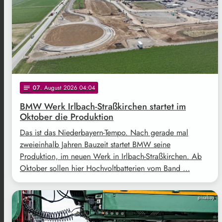
07
. August 2026 04:04
notes
BMW Werk Irlbach-Straßkirchen startet im
Oktober die Produktion
Das ist das Niederbayern-Tempo. Nach gerade mal
zweieinhalb Jahren Bauzeit startet BMW seine
Produktion, im neuen Werk in Irlbach-Straßkirchen. Ab
Oktober sollen hier Hochvoltbatterien vom Band …
pixabay