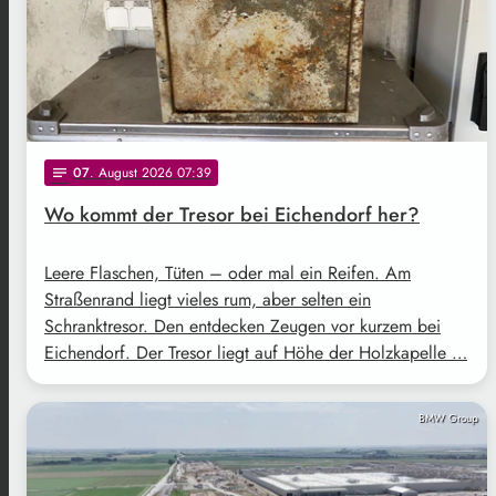
07
. August 2026 07:39
notes
Wo kommt der Tresor bei Eichendorf her?
Leere Flaschen, Tüten – oder mal ein Reifen. Am
Straßenrand liegt vieles rum, aber selten ein
Schranktresor. Den entdecken Zeugen vor kurzem bei
Eichendorf. Der Tresor liegt auf Höhe der Holzkapelle …
BMW Group