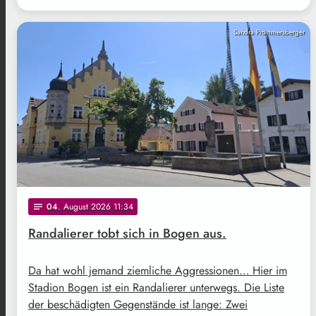
Sandra Prommersberger
04
. August 2026 11:34
notes
Randalierer tobt sich in Bogen aus.
Da hat wohl jemand ziemliche Aggressionen… Hier im
Stadion Bogen ist ein Randalierer unterwegs. Die Liste
der beschädigten Gegenstände ist lange: Zwei