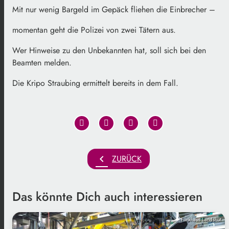
Mit nur wenig Bargeld im Gepäck fliehen die Einbrecher –
momentan geht die Polizei von zwei Tätern aus.
Wer Hinweise zu den Unbekannten hat, soll sich bei den
Beamten melden.
Die Kripo Straubing ermittelt bereits in dem Fall.
chevron_left
ZURÜCK
Das könnte Dich auch interessieren
Funkhaus Landshut