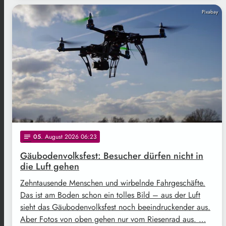
Pixabay
05
. August 2026 06:23
notes
Gäubodenvolksfest: Besucher dürfen nicht in
die Luft gehen
Zehntausende Menschen und wirbelnde Fahrgeschäfte.
Das ist am Boden schon ein tolles Bild – aus der Luft
sieht das Gäubodenvolksfest noch beeindruckender aus.
Aber Fotos von oben gehen nur vom Riesenrad aus. …