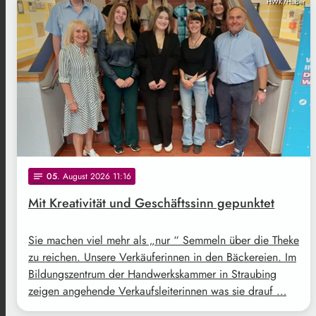
HWK/Huber
05
. August 2026 11:16
notes
Mit Kreativität und Geschäftssinn gepunktet
Sie machen viel mehr als „nur “ Semmeln über die Theke
zu reichen. Unsere Verkäuferinnen in den Bäckereien. Im
Bildungszentrum der Handwerkskammer in Straubing
zeigen angehende Verkaufsleiterinnen was sie drauf …