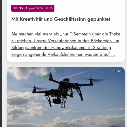
05
. August 2026 11:16
notes
Mit Kreativität und Geschäftssinn gepunktet
Sie machen viel mehr als „nur “ Semmeln über die Theke
zu reichen. Unsere Verkäuferinnen in den Bäckereien. Im
Bildungszentrum der Handwerkskammer in Straubing
zeigen angehende Verkaufsleiterinnen was sie drauf …
Pixabay