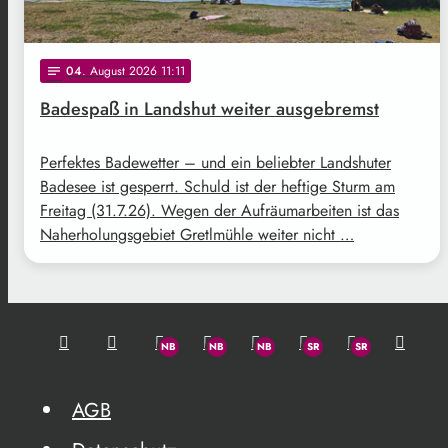
04
. August 2026 11:11
notes
Badespaß in Landshut weiter ausgebremst
Perfektes Badewetter – und ein beliebter Landshuter
Badesee ist gesperrt. Schuld ist der heftige Sturm am
Freitag (31.7.26). Wegen der Aufräumarbeiten ist das
Naherholungsgebiet Gretlmühle weiter nicht …
AGB