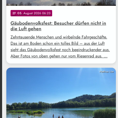
05
. August 2026 06:23
notes
Gäubodenvolksfest: Besucher dürfen nicht in
die Luft gehen
Zehntausende Menschen und wirbelnde Fahrgeschäfte.
Das ist am Boden schon ein tolles Bild – aus der Luft
sieht das Gäubodenvolksfest noch beeindruckender aus.
Aber Fotos von oben gehen nur vom Riesenrad aus. …
Matthias Löw