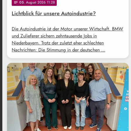
05
. August 2026 11:28
notes
Lichtblick für unsere Autoindustrie?
Die Autoindustrie ist der Motor unserer Wirtschaft. BMW
und Zulieferer sichern zehntausende Jobs in
Niederbayern. Trotz der zuletzt eher schlechten
Nachrichten: Die Stimmung in der deutschen …
HWK/Huber