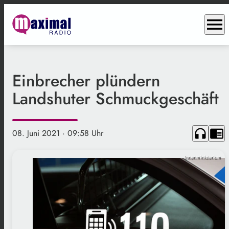
menu
Einbrecher plündern
Landshuter Schmuckgeschäft
headphones
chrome_reader_mode
08. Juni 2021
· 09:58 Uhr
Innenministerium