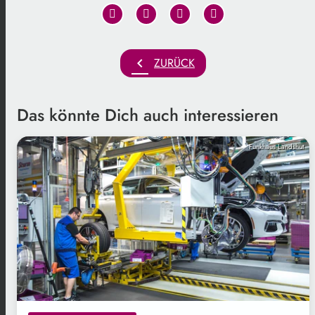
chevron_left
ZURÜCK
Das könnte Dich auch interessieren
Funkhaus Landshut