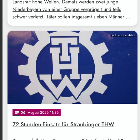
Landshut hohe Wellen. Damals werden zwei junge
Niederbayern von einer Gruppe verprügelt und teils
schwer verletzt. Täter sollen insgesamt sieben Männer …
Funkhaus Landshut
06
. August 2026 11:36
notes
72 Stunden-Einsatz für Straubinger THW