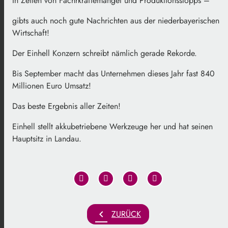
In Zeiten von Fachrkräftemangel und Produktionsstopps –
gibts auch noch gute Nachrichten aus der niederbayerischen
Wirtschaft!
Der Einhell Konzern schreibt nämlich gerade Rekorde.
Bis September macht das Unternehmen dieses Jahr fast 840
Millionen Euro Umsatz!
Das beste Ergebnis aller Zeiten!
Einhell stellt akkubetriebene Werkzeuge her und hat seinen
Hauptsitz in Landau.
chevron_left
ZURÜCK