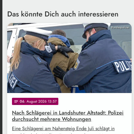
Das könnte Dich auch interessieren
Bundespolizei
06
. August 2026 13:57
notes
Nach Schlägerei in Landshuter Altstadt: Polizei
durchsucht mehrere Wohnungen
Eine Schlägerei am Nahensteig Ende Juli schlägt in