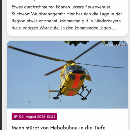
Etwas durchschnaufen können unsere Feuerwehrler.
Stichwort Waldbrandgefahr Hier hat sich die Lage in der
Region etwas entspannt. Momentan gilt in Niederbayern
die niedrigste Warnstufe. In den kommenden Tagen …
FunkhausLandshut
06
. August 2026 10:34
notes
Mann stürzt von Hebebühne in die Tiefe