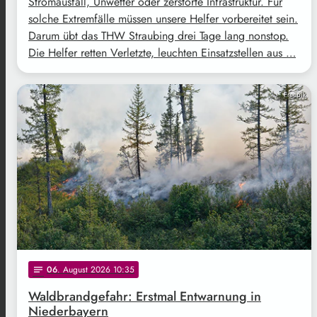
Stromausfall, Unwetter oder zerstörte Infrastruktur. Für
solche Extremfälle müssen unsere Helfer vorbereitet sein.
Darum übt das THW Straubing drei Tage lang nonstop.
Die Helfer retten Verletzte, leuchten Einsatzstellen aus …
Freepik
06
. August 2026 10:35
notes
Waldbrandgefahr: Erstmal Entwarnung in
Niederbayern