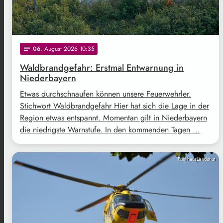
06
. August 2026 10:35
notes
Waldbrandgefahr: Erstmal Entwarnung in
Niederbayern
Etwas durchschnaufen können unsere Feuerwehrler.
Stichwort Waldbrandgefahr Hier hat sich die Lage in der
Region etwas entspannt. Momentan gilt in Niederbayern
die niedrigste Warnstufe. In den kommenden Tagen …
FunkhausLandshut