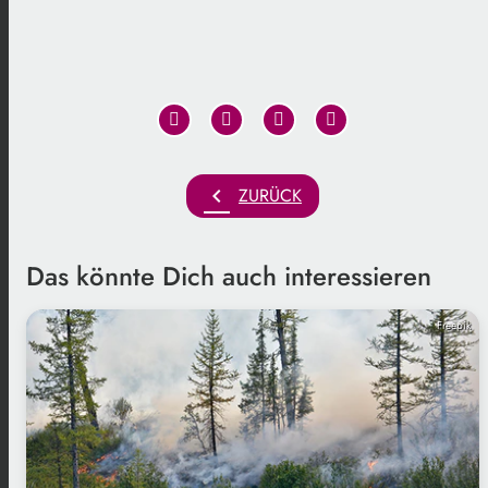
chevron_left
ZURÜCK
Das könnte Dich auch interessieren
Freepik