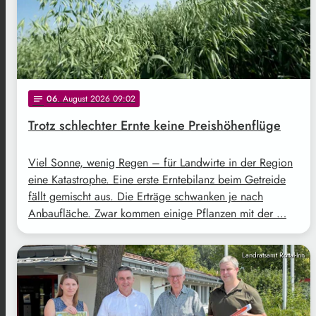
06
. August 2026 09:02
notes
Trotz schlechter Ernte keine Preishöhenflüge
Viel Sonne, wenig Regen – für Landwirte in der Region
eine Katastrophe. Eine erste Erntebilanz beim Getreide
fällt gemischt aus. Die Erträge schwanken je nach
Anbaufläche. Zwar kommen einige Pflanzen mit der …
Landratsamt Rottal-Inn