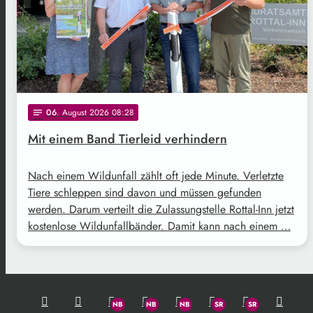
06
. August 2026 08:28
notes
Mit einem Band Tierleid verhindern
Nach einem Wildunfall zählt oft jede Minute. Verletzte
Tiere schleppen sind davon und müssen gefunden
werden. Darum verteilt die Zulassungstelle Rottal-Inn jetzt
kostenlose Wildunfallbänder. Damit kann nach einem …