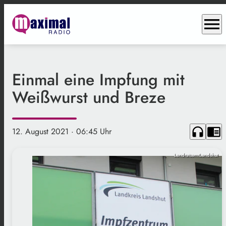
menu
Einmal eine Impfung mit
Weißwurst und Breze
headphones
chrome_reader_mode
12. August 2021
· 06:45 Uhr
LandratsamtLandshut