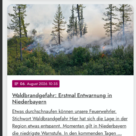
Freepik
06
. August 2026 10:35
notes
Waldbrandgefahr: Erstmal Entwarnung in
Niederbayern
Etwas durchschnaufen können unsere Feuerwehrler.
Stichwort Waldbrandgefahr Hier hat sich die Lage in der
Region etwas entspannt. Momentan gilt in Niederbayern
die niedrigste Warnstufe. In den kommenden Tagen …