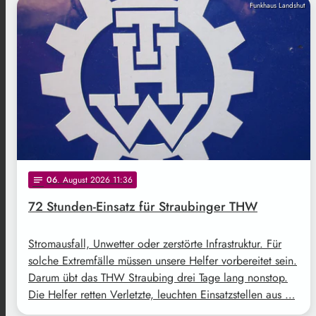
Funkhaus Landshut
06
. August 2026 11:36
notes
72 Stunden-Einsatz für Straubinger THW
Stromausfall, Unwetter oder zerstörte Infrastruktur. Für
solche Extremfälle müssen unsere Helfer vorbereitet sein.
Darum übt das THW Straubing drei Tage lang nonstop.
Die Helfer retten Verletzte, leuchten Einsatzstellen aus …