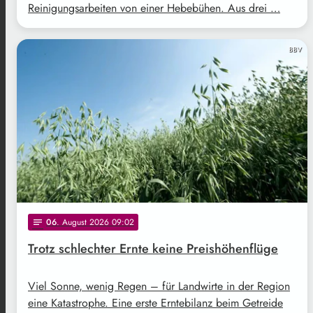
Reinigungsarbeiten von einer Hebebühen. Aus drei …
BBV
06
. August 2026 09:02
notes
Trotz schlechter Ernte keine Preishöhenflüge
Viel Sonne, wenig Regen – für Landwirte in der Region
eine Katastrophe. Eine erste Erntebilanz beim Getreide