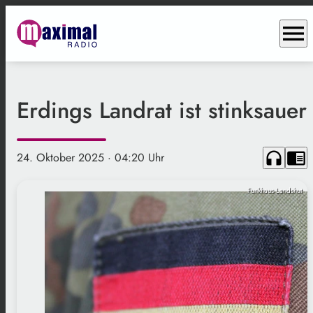
menu
Erdings Landrat ist stinksauer
headphones
chrome_reader_mode
24. Oktober 2025
· 04:20 Uhr
Funkhaus Landshut