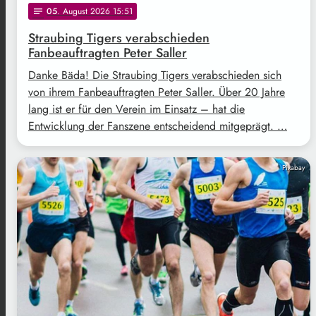
05
. August 2026 15:51
notes
Straubing Tigers verabschieden
Fanbeauftragten Peter Saller
Danke Bäda! Die Straubing Tigers verabschieden sich
von ihrem Fanbeauftragten Peter Saller. Über 20 Jahre
lang ist er für den Verein im Einsatz – hat die
Entwicklung der Fanszene entscheidend mitgeprägt. …
Pixabay