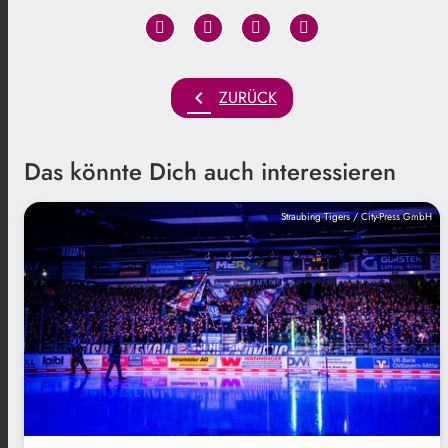
chevron_left
ZURÜCK
Das könnte Dich auch interessieren
Straubing Tigers / City-Press GmbH