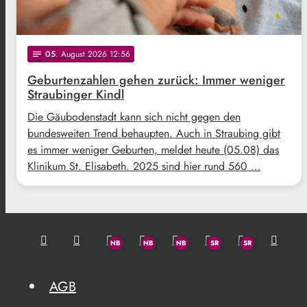
05
. August 2026 12:56
notes
Geburtenzahlen gehen zurück: Immer weniger
Straubinger Kindl
Die Gäubodenstadt kann sich nicht gegen den
bundesweiten Trend behaupten. Auch in Straubing gibt
es immer weniger Geburten, meldet heute (05.08) das
Klinikum St. Elisabeth. 2025 sind hier rund 560 …
AGB