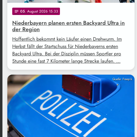
05
. August 2026 15:33
notes
Niederbayern planen ersten Backyard Ultra in
der Region
Hoffentlich bekommt kein Läufer einen Drehwurm. Im
Herbst fällt der Startschuss für Niederbayerns ersten
Backyard Ultra. Bei der Disziplin müssen Sportler pro
Stunde eine fast 7 Kilometer lange Strecke laufen. …
Quelle: Freepik