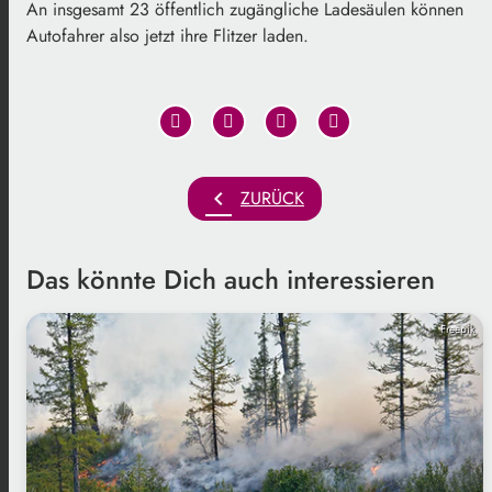
An insgesamt 23 öffentlich zugängliche Ladesäulen können
Autofahrer also jetzt ihre Flitzer laden.
chevron_left
ZURÜCK
Das könnte Dich auch interessieren
Freepik