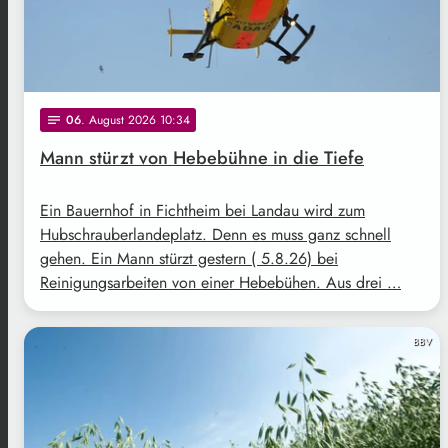
06
. August 2026 10:34
notes
Mann stürzt von Hebebühne in die Tiefe
Ein Bauernhof in Fichtheim bei Landau wird zum
Hubschrauberlandeplatz. Denn es muss ganz schnell
gehen. Ein Mann stürzt gestern ( 5.8.26) bei
Reinigungsarbeiten von einer Hebebühen. Aus drei …
BBV