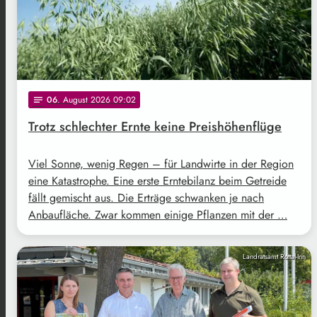
06
. August 2026 09:02
notes
Trotz schlechter Ernte keine Preishöhenflüge
Viel Sonne, wenig Regen – für Landwirte in der Region
eine Katastrophe. Eine erste Erntebilanz beim Getreide
fällt gemischt aus. Die Erträge schwanken je nach
Anbaufläche. Zwar kommen einige Pflanzen mit der …
Landratsamt Rottal-Inn