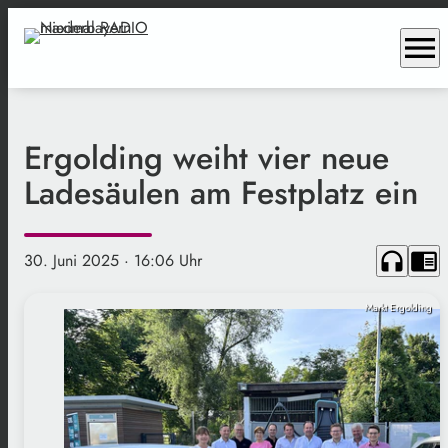
menu
Ergolding weiht vier neue
Ladesäulen am Festplatz ein
headphones
chrome_reader_mode
30. Juni 2025
· 16:06 Uhr
Markt Ergolding