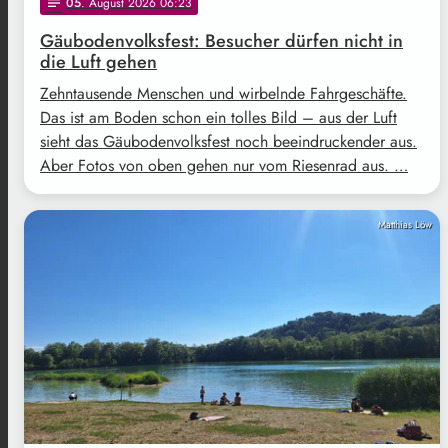
05
. August 2026 06:23
notes
Gäubodenvolksfest: Besucher dürfen nicht in
die Luft gehen
Zehntausende Menschen und wirbelnde Fahrgeschäfte.
Das ist am Boden schon ein tolles Bild – aus der Luft
sieht das Gäubodenvolksfest noch beeindruckender aus.
Aber Fotos von oben gehen nur vom Riesenrad aus. …
Matthias Löw