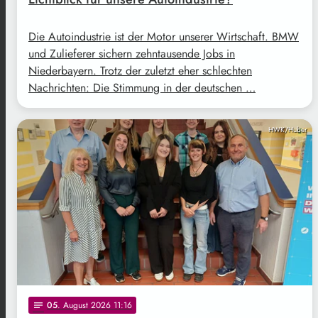
Die Autoindustrie ist der Motor unserer Wirtschaft. BMW
und Zulieferer sichern zehntausende Jobs in
Niederbayern. Trotz der zuletzt eher schlechten
Nachrichten: Die Stimmung in der deutschen …
HWK/Huber
05
. August 2026 11:16
notes