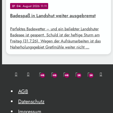
04
. August 2026 11:11
notes
Badespaß in Landshut weiter ausgebremst
Perfektes Badewetter – und ein beliebter Landshuter
Badesee ist gesperrt. Schuld ist der heftige Sturm am
Freitag (31.7.26). Wegen der Aufräumarbeiten ist das
Naherholungsgebiet Gretlmühle weiter nicht …
AGB
Datenschutz
Impressum