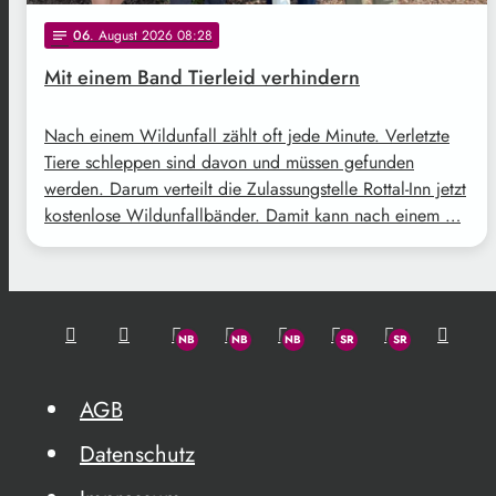
06
. August 2026 08:28
notes
Mit einem Band Tierleid verhindern
Nach einem Wildunfall zählt oft jede Minute. Verletzte
Tiere schleppen sind davon und müssen gefunden
werden. Darum verteilt die Zulassungstelle Rottal-Inn jetzt
kostenlose Wildunfallbänder. Damit kann nach einem …
AGB
Datenschutz