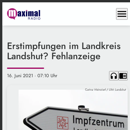
menu
Erstimpfungen im Landkreis
Landshut? Fehlanzeige
headphones
chrome_reader_mode
16. Juni 2021
· 07:10 Uhr
Carina Weinzierl / LRA Landshut