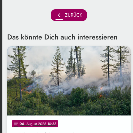
chevron_left
ZURÜCK
Das könnte Dich auch interessieren
Freepik
06
. August 2026 10:35
notes