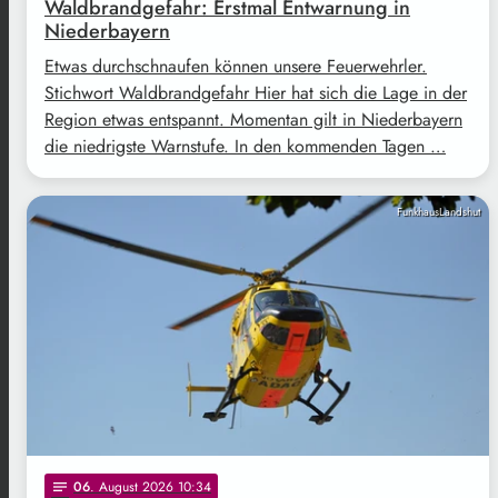
Waldbrandgefahr: Erstmal Entwarnung in
Niederbayern
Etwas durchschnaufen können unsere Feuerwehrler.
Stichwort Waldbrandgefahr Hier hat sich die Lage in der
Region etwas entspannt. Momentan gilt in Niederbayern
die niedrigste Warnstufe. In den kommenden Tagen …
FunkhausLandshut
06
. August 2026 10:34
notes