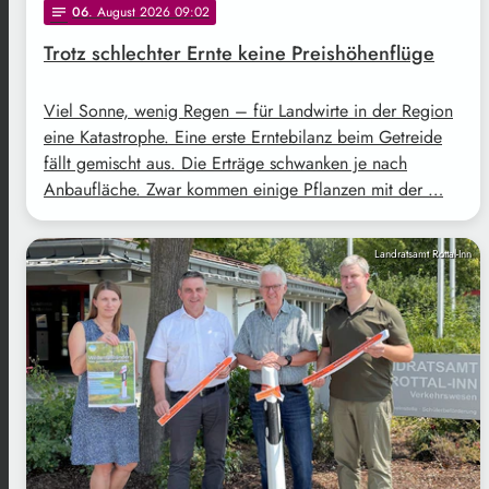
06
. August 2026 09:02
notes
Trotz schlechter Ernte keine Preishöhenflüge
Viel Sonne, wenig Regen – für Landwirte in der Region
eine Katastrophe. Eine erste Erntebilanz beim Getreide
fällt gemischt aus. Die Erträge schwanken je nach
Anbaufläche. Zwar kommen einige Pflanzen mit der …
Landratsamt Rottal-Inn