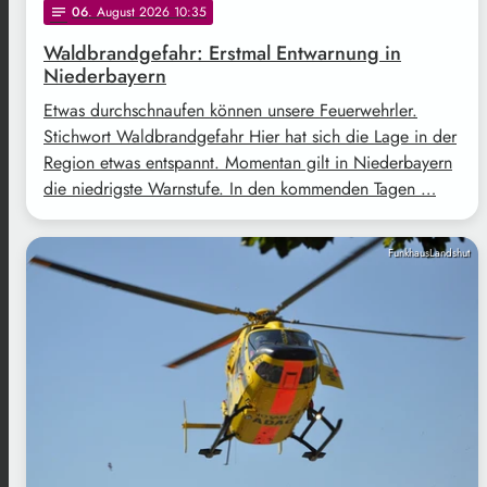
06
. August 2026 10:35
notes
Waldbrandgefahr: Erstmal Entwarnung in
Niederbayern
Etwas durchschnaufen können unsere Feuerwehrler.
Stichwort Waldbrandgefahr Hier hat sich die Lage in der
Region etwas entspannt. Momentan gilt in Niederbayern
die niedrigste Warnstufe. In den kommenden Tagen …
FunkhausLandshut