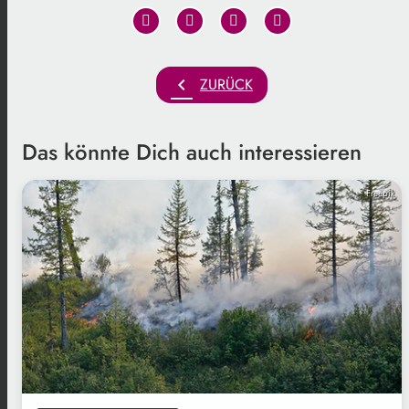
chevron_left
ZURÜCK
Das könnte Dich auch interessieren
Freepik