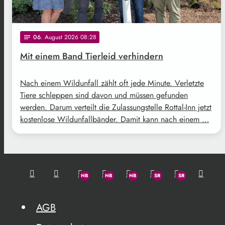
06
. August 2026 08:28
notes
Mit einem Band Tierleid verhindern
Nach einem Wildunfall zählt oft jede Minute. Verletzte
Tiere schleppen sind davon und müssen gefunden
werden. Darum verteilt die Zulassungstelle Rottal-Inn jetzt
kostenlose Wildunfallbänder. Damit kann nach einem …
AGB