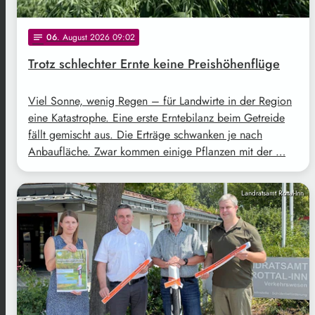
06
. August 2026 09:02
notes
Trotz schlechter Ernte keine Preishöhenflüge
Viel Sonne, wenig Regen – für Landwirte in der Region
eine Katastrophe. Eine erste Erntebilanz beim Getreide
fällt gemischt aus. Die Erträge schwanken je nach
Anbaufläche. Zwar kommen einige Pflanzen mit der …
Landratsamt Rottal-Inn