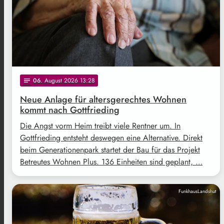
06
. August 2026 13:28
notes
Neue Anlage für altersgerechtes Wohnen
kommt nach Gottfrieding
Die Angst vorm Heim treibt viele Rentner um. In
Gottfrieding entsteht deswegen eine Alternative. Direkt
beim Generationenpark startet der Bau für das Projekt
Betreutes Wohnen Plus. 136 Einheiten sind geplant, …
FunkhausLandshut