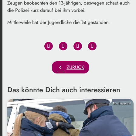
Zeugen beobachten den 13-Jährigen, deswegen schaut auch
die Polizei kurz darauf bei ihm vorbei.
Mittlerweile hat der Jugendliche die Tat gestanden.
chevron_left
ZURÜCK
Das könnte Dich auch interessieren
Bundespolizei