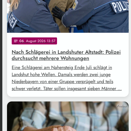
06
. August 2026 13:57
notes
Nach Schlägerei in Landshuter Altstadt: Polizei
durchsucht mehrere Wohnungen
Eine Schlägerei am Nahensteig Ende Juli schlägt in
Landshut hohe Wellen. Damals werden zwei junge
Niederbayern von einer Gruppe verprügelt und teils
schwer verletzt. Täter sollen insgesamt sieben Männer …
Pixabay