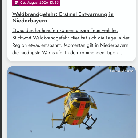
06
. August 2026 10:35
notes
Waldbrandgefahr: Erstmal Entwarnung in
Niederbayern
Etwas durchschnaufen können unsere Feuerwehrler.
Stichwort Waldbrandgefahr Hier hat sich die Lage in der
Region etwas entspannt. Momentan gilt in Niederbayern
die niedrigste Warnstufe. In den kommenden Tagen …
FunkhausLandshut