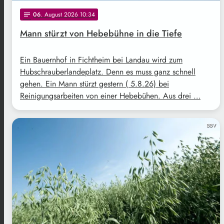
06
. August 2026 10:34
notes
Mann stürzt von Hebebühne in die Tiefe
Ein Bauernhof in Fichtheim bei Landau wird zum
Hubschrauberlandeplatz. Denn es muss ganz schnell
gehen. Ein Mann stürzt gestern ( 5.8.26) bei
Reinigungsarbeiten von einer Hebebühen. Aus drei …
BBV