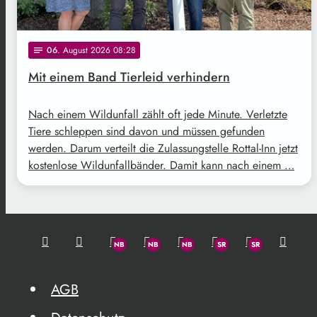
06
. August 2026 08:28
notes
Mit einem Band Tierleid verhindern
Nach einem Wildunfall zählt oft jede Minute. Verletzte
Tiere schleppen sind davon und müssen gefunden
werden. Darum verteilt die Zulassungstelle Rottal-Inn jetzt
kostenlose Wildunfallbänder. Damit kann nach einem …
AGB