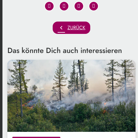
chevron_left
ZURÜCK
Das könnte Dich auch interessieren
Freepik