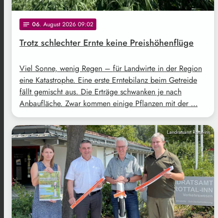
06
. August 2026 09:02
notes
Trotz schlechter Ernte keine Preishöhenflüge
Viel Sonne, wenig Regen – für Landwirte in der Region
eine Katastrophe. Eine erste Erntebilanz beim Getreide
fällt gemischt aus. Die Erträge schwanken je nach
Anbaufläche. Zwar kommen einige Pflanzen mit der …
Landratsamt Rottal-Inn