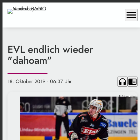
menu
EVL endlich wieder
"dahoam"
headphones
chrome_reader_mode
18. Oktober 2019
· 06:37 Uhr
EV Landshut