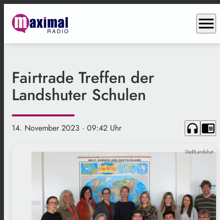
menu
Fairtrade Treffen der
Landshuter Schulen
headphones
chrome_reader_mode
14. November 2023
· 09:42 Uhr
StadtLandshut