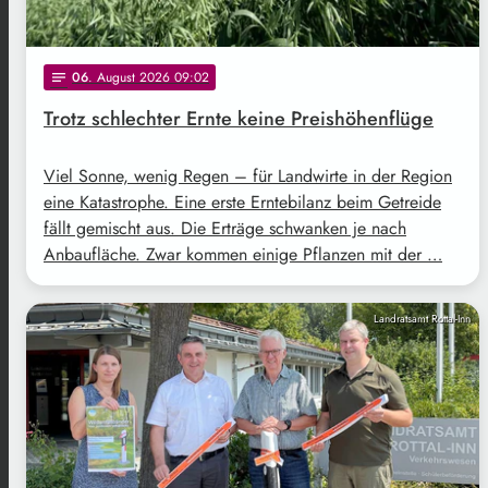
06
. August 2026 09:02
notes
Trotz schlechter Ernte keine Preishöhenflüge
Viel Sonne, wenig Regen – für Landwirte in der Region
eine Katastrophe. Eine erste Erntebilanz beim Getreide
fällt gemischt aus. Die Erträge schwanken je nach
Anbaufläche. Zwar kommen einige Pflanzen mit der …
Landratsamt Rottal-Inn