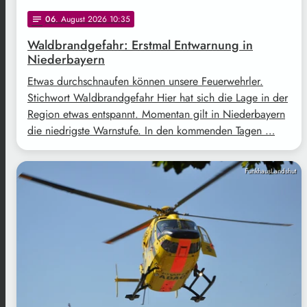
06
. August 2026 10:35
notes
Waldbrandgefahr: Erstmal Entwarnung in
Niederbayern
Etwas durchschnaufen können unsere Feuerwehrler.
Stichwort Waldbrandgefahr Hier hat sich die Lage in der
Region etwas entspannt. Momentan gilt in Niederbayern
die niedrigste Warnstufe. In den kommenden Tagen …
FunkhausLandshut