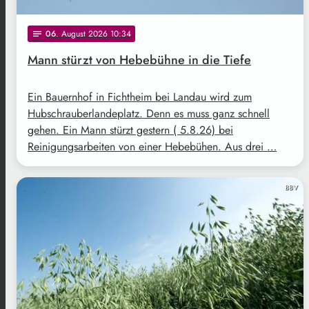
06
. August 2026 10:34
notes
Mann stürzt von Hebebühne in die Tiefe
Ein Bauernhof in Fichtheim bei Landau wird zum
Hubschrauberlandeplatz. Denn es muss ganz schnell
gehen. Ein Mann stürzt gestern ( 5.8.26) bei
Reinigungsarbeiten von einer Hebebühen. Aus drei …
BBV