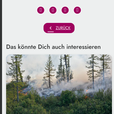
chevron_left
ZURÜCK
Das könnte Dich auch interessieren
Freepik