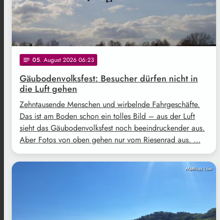
05
. August 2026 06:23
notes
Gäubodenvolksfest: Besucher dürfen nicht in
die Luft gehen
Zehntausende Menschen und wirbelnde Fahrgeschäfte.
Das ist am Boden schon ein tolles Bild – aus der Luft
sieht das Gäubodenvolksfest noch beeindruckender aus.
Aber Fotos von oben gehen nur vom Riesenrad aus. …
Matthias Löw