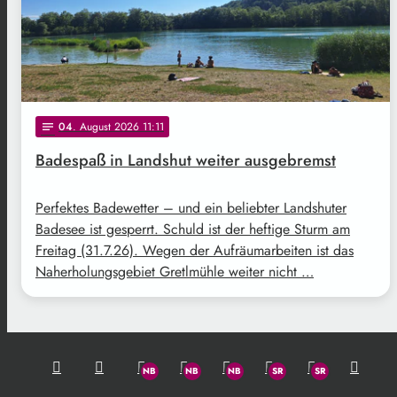
04
. August 2026 11:11
notes
Badespaß in Landshut weiter ausgebremst
Perfektes Badewetter – und ein beliebter Landshuter
Badesee ist gesperrt. Schuld ist der heftige Sturm am
Freitag (31.7.26). Wegen der Aufräumarbeiten ist das
Naherholungsgebiet Gretlmühle weiter nicht …