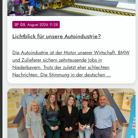
05
. August 2026 11:28
notes
Lichtblick für unsere Autoindustrie?
Die Autoindustrie ist der Motor unserer Wirtschaft. BMW
und Zulieferer sichern zehntausende Jobs in
Niederbayern. Trotz der zuletzt eher schlechten
Nachrichten: Die Stimmung in der deutschen …
HWK/Huber