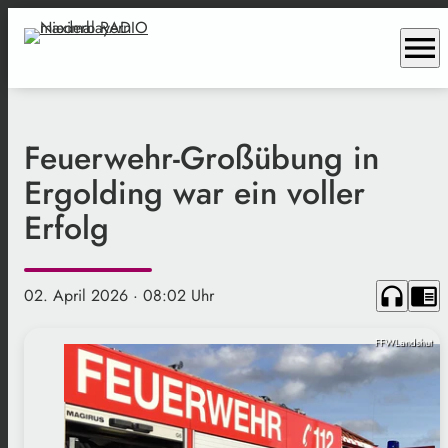
menu
Feuerwehr-Großübung in
Ergolding war ein voller
Erfolg
headphones
chrome_reader_mode
02. April 2026
· 08:02 Uhr
FFWLandshut