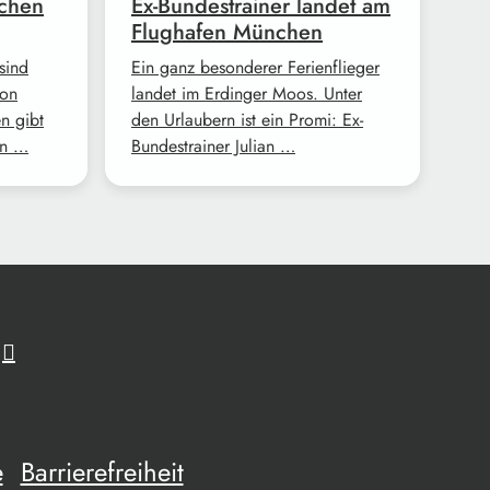
rchen
Ex-Bundestrainer landet am
Flughafen München
sind
Ein ganz besonderer Ferienflieger
ion
landet im Erdinger Moos. Unter
n gibt
den Urlaubern ist ein Promi: Ex-
en …
Bundestrainer Julian …
e
Barrierefreiheit