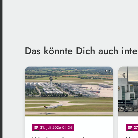
Das könnte Dich auch inte
FMG
31
. Juli 2026 04:34
27
notes
notes