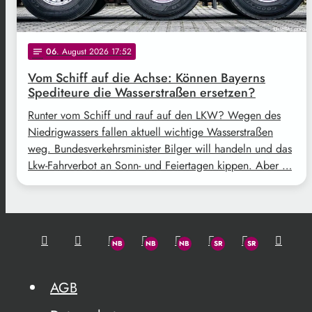
06
. August 2026 17:52
notes
Vom Schiff auf die Achse: Können Bayerns
Spediteure die Wasserstraßen ersetzen?
Runter vom Schiff und rauf auf den LKW? Wegen des
Niedrigwassers fallen aktuell wichtige Wasserstraßen
weg. Bundesverkehrsminister Bilger will handeln und das
Lkw-Fahrverbot an Sonn- und Feiertagen kippen. Aber …
AGB