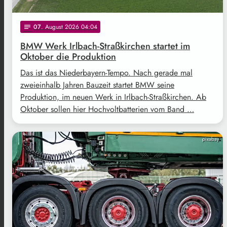
07
. August 2026 04:04
notes
BMW Werk Irlbach-Straßkirchen startet im
Oktober die Produktion
Das ist das Niederbayern-Tempo. Nach gerade mal
zweieinhalb Jahren Bauzeit startet BMW seine
Produktion, im neuen Werk in Irlbach-Straßkirchen. Ab
Oktober sollen hier Hochvoltbatterien vom Band …
pixabay