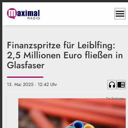
menu
Finanzspritze für Leiblfing:
2,5 Millionen Euro fließen in
Glasfaser
headphones
chrome_reader_mode
13. Mai 2025
· 12:42 Uhr
Tim Reckmann