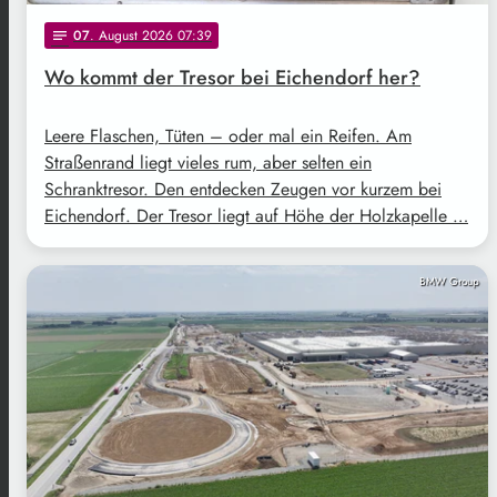
07
. August 2026 07:39
notes
Wo kommt der Tresor bei Eichendorf her?
Leere Flaschen, Tüten – oder mal ein Reifen. Am
Straßenrand liegt vieles rum, aber selten ein
Schranktresor. Den entdecken Zeugen vor kurzem bei
Eichendorf. Der Tresor liegt auf Höhe der Holzkapelle …
BMW Group