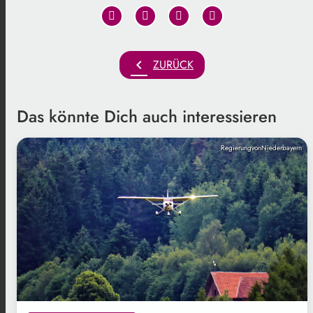
chevron_left
ZURÜCK
Das könnte Dich auch interessieren
RegierungvonNiederbayern