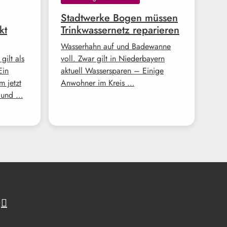
Stadtwerke Bogen müssen
kt
Trinkwassernetz reparieren
Wasserhahn auf und Badewanne
gilt als
voll. Zwar gilt in Niederbayern
Ein
aktuell Wassersparen – Einige
m jetzt
Anwohner im Kreis …
d und …