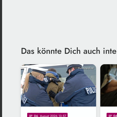
Das könnte Dich auch inte
Bundespolizei
06
. August 2026 13:57
0
notes
notes