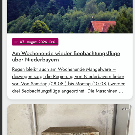
07
. August 2026 10:01
notes
Am Wochenende wieder Beobachtungsflüge
über Niederbayern
Regen bleibt auch am Wochenende Mangelware –
deswegen sorgt die Regierung von Niederbayern lieber
vor. Von Samstag (08.08.) bis Montag (10.08.) werden
drei Beobachtungsflüge angeordnet. Die Maschinen …
Polizei