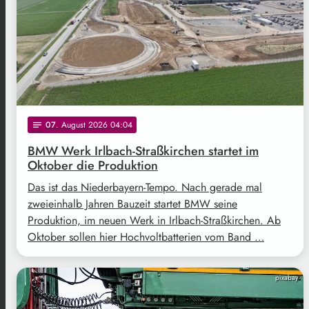
07
. August 2026 04:04
notes
BMW Werk Irlbach-Straßkirchen startet im
Oktober die Produktion
Das ist das Niederbayern-Tempo. Nach gerade mal
zweieinhalb Jahren Bauzeit startet BMW seine
Produktion, im neuen Werk in Irlbach-Straßkirchen. Ab
Oktober sollen hier Hochvoltbatterien vom Band …
pixabay