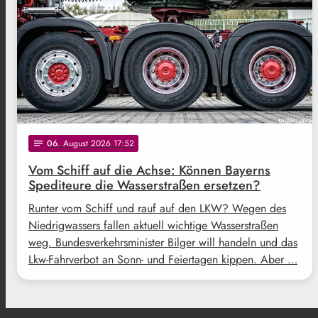
06
. August 2026 17:52
notes
Vom Schiff auf die Achse: Können Bayerns
Spediteure die Wasserstraßen ersetzen?
Runter vom Schiff und rauf auf den LKW? Wegen des
Niedrigwassers fallen aktuell wichtige Wasserstraßen
weg. Bundesverkehrsminister Bilger will handeln und das
Lkw-Fahrverbot an Sonn- und Feiertagen kippen. Aber …