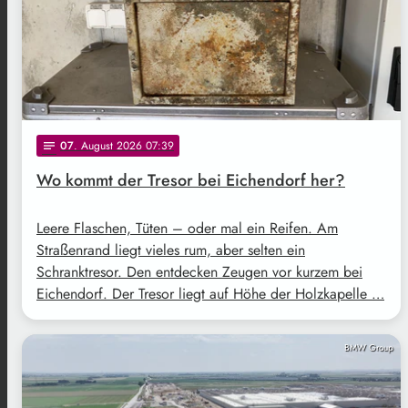
07
. August 2026 07:39
notes
Wo kommt der Tresor bei Eichendorf her?
Leere Flaschen, Tüten – oder mal ein Reifen. Am
Straßenrand liegt vieles rum, aber selten ein
Schranktresor. Den entdecken Zeugen vor kurzem bei
Eichendorf. Der Tresor liegt auf Höhe der Holzkapelle …
BMW Group