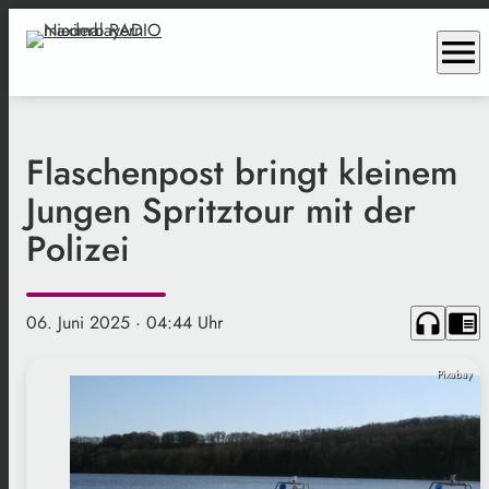
menu
Flaschenpost bringt kleinem
Jungen Spritztour mit der
Polizei
headphones
chrome_reader_mode
06. Juni 2025
· 04:44 Uhr
Pixabay