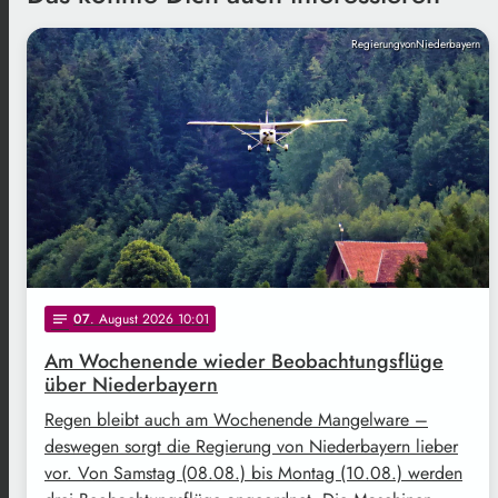
RegierungvonNiederbayern
07
. August 2026 10:01
notes
Am Wochenende wieder Beobachtungsflüge
über Niederbayern
Regen bleibt auch am Wochenende Mangelware –
deswegen sorgt die Regierung von Niederbayern lieber
vor. Von Samstag (08.08.) bis Montag (10.08.) werden