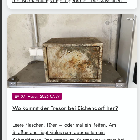
drei Beobachtungsflüge angeordnet. Die Maschinen …
Polizei
07
. August 2026 07:39
notes
Wo kommt der Tresor bei Eichendorf her?
Leere Flaschen, Tüten – oder mal ein Reifen. Am
Straßenrand liegt vieles rum, aber selten ein
Schranktresor. Den entdecken Zeugen vor kurzem bei