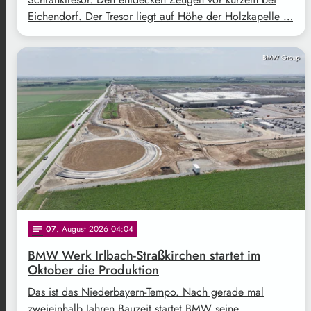
Eichendorf. Der Tresor liegt auf Höhe der Holzkapelle …
BMW Group
07
. August 2026 04:04
notes
BMW Werk Irlbach-Straßkirchen startet im
Oktober die Produktion
Das ist das Niederbayern-Tempo. Nach gerade mal
zweieinhalb Jahren Bauzeit startet BMW seine