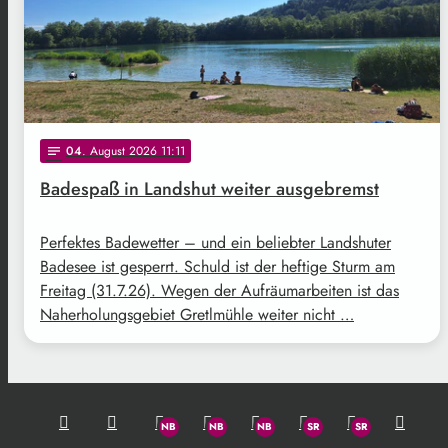
04
. August 2026 11:11
notes
Badespaß in Landshut weiter ausgebremst
Perfektes Badewetter – und ein beliebter Landshuter
Badesee ist gesperrt. Schuld ist der heftige Sturm am
Freitag (31.7.26). Wegen der Aufräumarbeiten ist das
Naherholungsgebiet Gretlmühle weiter nicht …