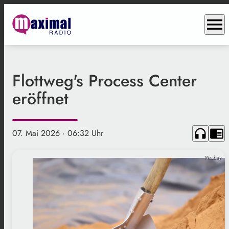
menu
Flottweg's Process Center
eröffnet
headphones
chrome_reader_mode
07. Mai 2026
· 06:32 Uhr
Pixabay