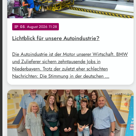
05
. August 2026 11:28
notes
Lichtblick für unsere Autoindustrie?
Die Autoindustrie ist der Motor unserer Wirtschaft. BMW
und Zulieferer sichern zehntausende Jobs in
Niederbayern. Trotz der zuletzt eher schlechten
Nachrichten: Die Stimmung in der deutschen …
HWK/Huber