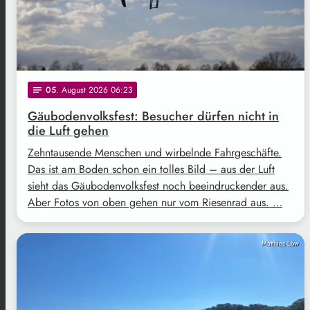
05
. August 2026 06:23
notes
Gäubodenvolksfest: Besucher dürfen nicht in
die Luft gehen
Zehntausende Menschen und wirbelnde Fahrgeschäfte.
Das ist am Boden schon ein tolles Bild – aus der Luft
sieht das Gäubodenvolksfest noch beeindruckender aus.
Aber Fotos von oben gehen nur vom Riesenrad aus. …
Matthias Löw