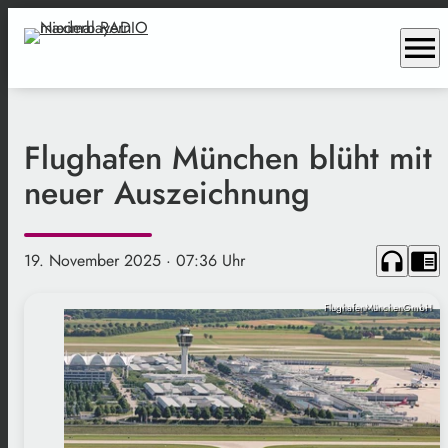
menu
Flughafen München blüht mit
neuer Auszeichnung
headphones
chrome_reader_mode
19. November 2025
· 07:36 Uhr
FlughafenMünchenGmbH