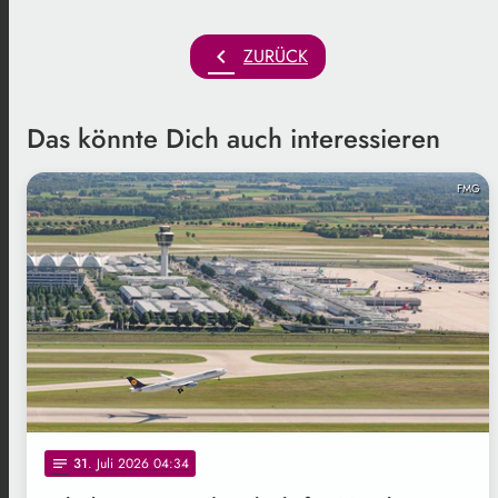
chevron_left
ZURÜCK
Das könnte Dich auch interessieren
FMG
31
. Juli 2026 04:34
notes