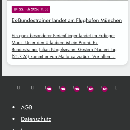
22
. Juli 2026 11:58
notes
Ex-Bundestrainer landet am Flughafen München
Ein ganz besonderer Ferienflieger landet im Erdinger
Moos. Unter den Urlaubern ist ein Promi: Ex-
Bundestrainer Julian Nagelsmann. Gestern Nachmittag
(21.7.26) kommt er von Mallorca zurück. Vor allen …
AGB
Datenschutz