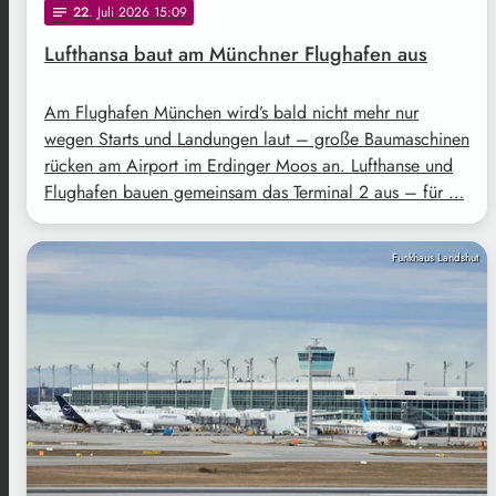
22
. Juli 2026 15:09
notes
Lufthansa baut am Münchner Flughafen aus
Am Flughafen München wird’s bald nicht mehr nur
wegen Starts und Landungen laut – große Baumaschinen
rücken am Airport im Erdinger Moos an. Lufthanse und
Flughafen bauen gemeinsam das Terminal 2 aus – für …
Funkhaus Landshut