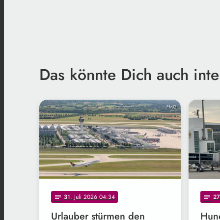
Das könnte Dich auch inte
FMG
31
. Juli 2026 04:34
27
notes
notes
Urlauber stürmen den
Hund