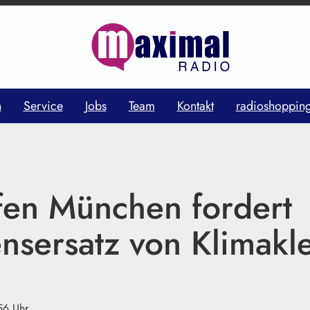
n
Service
Jobs
Team
Kontakt
radioshoppin
fen München fordert
nsersatz von Klimakl
:56 Uhr