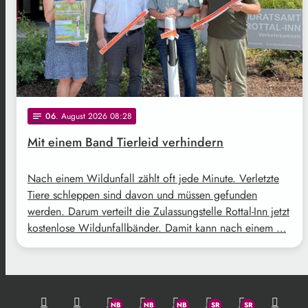
06
. August 2026 08:28
notes
Mit einem Band Tierleid verhindern
Nach einem Wildunfall zählt oft jede Minute. Verletzte
Tiere schleppen sind davon und müssen gefunden
werden. Darum verteilt die Zulassungstelle Rottal-Inn jetzt
kostenlose Wildunfallbänder. Damit kann nach einem …