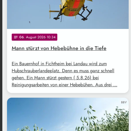
06
. August 2026 10:34
notes
Mann stürzt von Hebebühne in die Tiefe
Ein Bauernhof in Fichtheim bei Landau wird zum
Hubschrauberlandeplatz. Denn es muss ganz schnell
gehen. Ein Mann stürzt gestern ( 5.8.26) bei
Reinigungsarbeiten von einer Hebebühen. Aus drei …
BBV