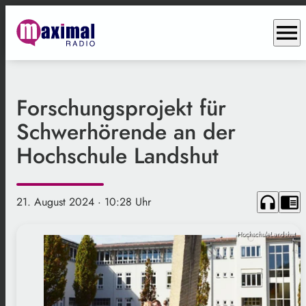
menu
Forschungsprojekt für
Schwerhörende an der
Hochschule Landshut
headphones
chrome_reader_mode
21. August 2024
· 10:28 Uhr
HochschuleLandshut