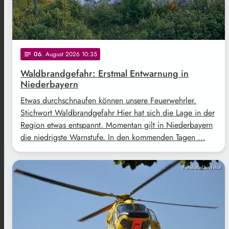
06
. August 2026 10:35
notes
Waldbrandgefahr: Erstmal Entwarnung in
Niederbayern
Etwas durchschnaufen können unsere Feuerwehrler.
Stichwort Waldbrandgefahr Hier hat sich die Lage in der
Region etwas entspannt. Momentan gilt in Niederbayern
die niedrigste Warnstufe. In den kommenden Tagen …
FunkhausLandshut