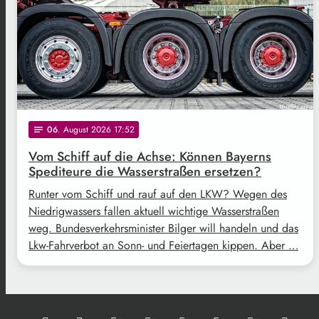
06
. August 2026 17:52
notes
Vom Schiff auf die Achse: Können Bayerns
Spediteure die Wasserstraßen ersetzen?
Runter vom Schiff und rauf auf den LKW? Wegen des
Niedrigwassers fallen aktuell wichtige Wasserstraßen
weg. Bundesverkehrsminister Bilger will handeln und das
Lkw-Fahrverbot an Sonn- und Feiertagen kippen. Aber …