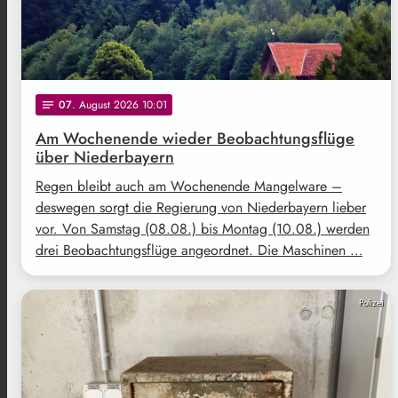
07
. August 2026 10:01
notes
Am Wochenende wieder Beobachtungsflüge
über Niederbayern
Regen bleibt auch am Wochenende Mangelware –
deswegen sorgt die Regierung von Niederbayern lieber
vor. Von Samstag (08.08.) bis Montag (10.08.) werden
drei Beobachtungsflüge angeordnet. Die Maschinen …
Polizei