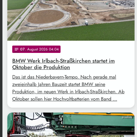
07
. August 2026 04:04
notes
BMW Werk Irlbach-Straßkirchen startet im
Oktober die Produktion
Das ist das Niederbayern-Tempo. Nach gerade mal
zweieinhalb Jahren Bauzeit startet BMW seine
Produktion, im neuen Werk in Irlbach-Straßkirchen. Ab
Oktober sollen hier Hochvoltbatterien vom Band …
pixabay