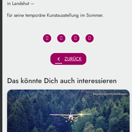
in Landshut –
für seine temporäre Kunstausstellung im Sommer.
chevron_left
ZURÜCK
Das könnte Dich auch interessieren
RegierungvonNiederbayern