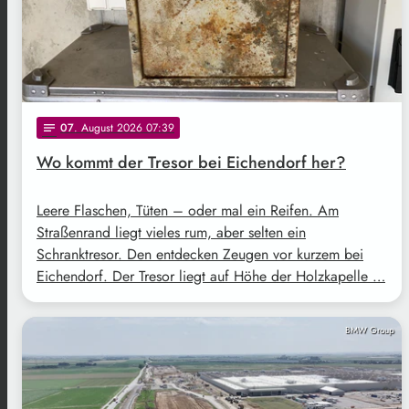
07
. August 2026 07:39
notes
Wo kommt der Tresor bei Eichendorf her?
Leere Flaschen, Tüten – oder mal ein Reifen. Am
Straßenrand liegt vieles rum, aber selten ein
Schranktresor. Den entdecken Zeugen vor kurzem bei
Eichendorf. Der Tresor liegt auf Höhe der Holzkapelle …
BMW Group