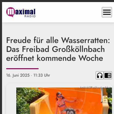
menu
Freude für alle Wasserratten:
Das Freibad Großköllnbach
eröffnet kommende Woche
headphones
chrome_reader_mode
16. Juni 2025
· 11:33 Uhr
ArchivbildFunkhausLandshut