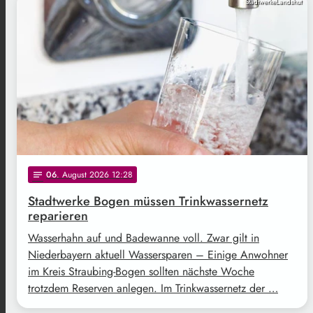
StadtwerkeLandshut
06
. August 2026 12:28
notes
Stadtwerke Bogen müssen Trinkwassernetz
reparieren
Wasserhahn auf und Badewanne voll. Zwar gilt in
Niederbayern aktuell Wassersparen – Einige Anwohner
im Kreis Straubing-Bogen sollten nächste Woche
trotzdem Reserven anlegen. Im Trinkwassernetz der …