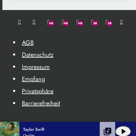
AGB
Datenschutz
Impressum
Empfang
Privatsphäre
Barrierefreiheit
Taylor Swift
library_music
play_arrow
Opalite