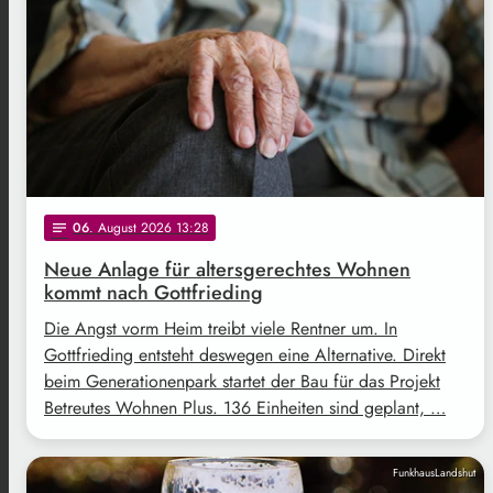
06
. August 2026 13:28
notes
Neue Anlage für altersgerechtes Wohnen
kommt nach Gottfrieding
Die Angst vorm Heim treibt viele Rentner um. In
Gottfrieding entsteht deswegen eine Alternative. Direkt
beim Generationenpark startet der Bau für das Projekt
Betreutes Wohnen Plus. 136 Einheiten sind geplant, …
FunkhausLandshut