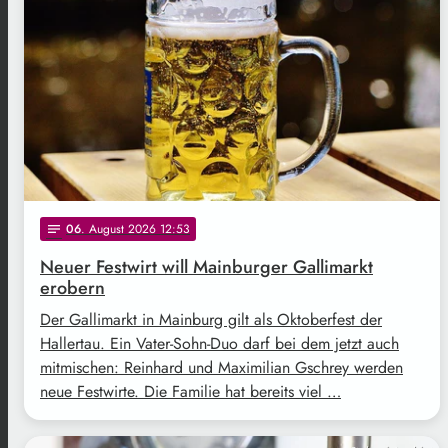
06
. August 2026 12:53
notes
Neuer Festwirt will Mainburger Gallimarkt
erobern
Der Gallimarkt in Mainburg gilt als Oktoberfest der
Hallertau. Ein Vater-Sohn-Duo darf bei dem jetzt auch
mitmischen: Reinhard und Maximilian Gschrey werden
neue Festwirte. Die Familie hat bereits viel …