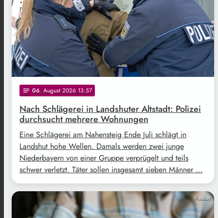
06
. August 2026 13:57
notes
Nach Schlägerei in Landshuter Altstadt: Polizei
durchsucht mehrere Wohnungen
Eine Schlägerei am Nahensteig Ende Juli schlägt in
Landshut hohe Wellen. Damals werden zwei junge
Niederbayern von einer Gruppe verprügelt und teils
schwer verletzt. Täter sollen insgesamt sieben Männer …
Pixabay