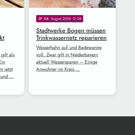
06
. August 2026 12:28
notes
Stadtwerke Bogen müssen
kt
Trinkwassernetz reparieren
Wasserhahn auf und Badewanne
gilt als
voll. Zwar gilt in Niederbayern
Ein
aktuell Wassersparen – Einige
m jetzt
Anwohner im Kreis …
d und …