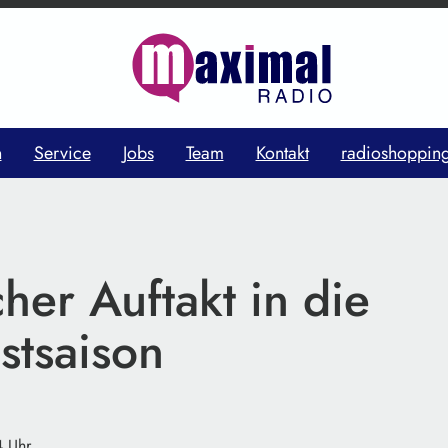
n
Service
Jobs
Team
Kontakt
radioshoppin
cher Auftakt in die
stsaison
4 Uhr