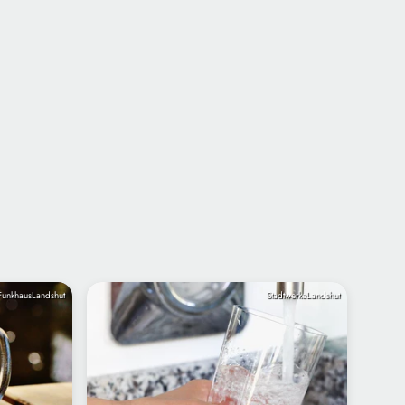
FunkhausLandshut
StadtwerkeLandshut