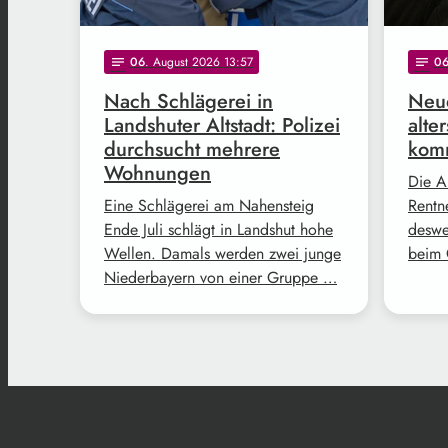
06
. August 2026 13:57
0
notes
notes
Nach Schlägerei in
Neue
Landshuter Altstadt: Polizei
alte
durchsucht mehrere
komm
Wohnungen
Die A
Eine Schlägerei am Nahensteig
Rentne
Ende Juli schlägt in Landshut hohe
deswe
Wellen. Damals werden zwei junge
beim 
Niederbayern von einer Gruppe …