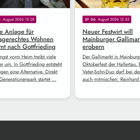
6
. August 2026 13:28
06
. August 2026 12:53
notes
 Anlage für
Neuer Festwirt will
rsgerechtes Wohnen
Mainburger Gallimar
t nach Gottfrieding
erobern
ngst vorm Heim treibt viele
Der Gallimarkt in Mainburg 
r um. In Gottfrieding entsteht
Oktoberfest der Hallertau. 
gen eine Alternative. Direkt
Vater-Sohn-Duo darf bei de
Generationenpark startet …
auch mitmischen: Reinhar